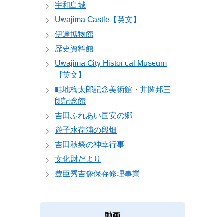
宇和島城
Uwajima Castle【英文】
伊達博物館
歴史資料館
Uwajima City Historical Museum
【英文】
畦地梅太郎記念美術館・井関邦三
郎記念館
吉田ふれあい国安の郷
遊子水荷浦の段畑
吉田秋祭の神幸行事
文化財だより
豊臣秀吉像保存修理事業
動画