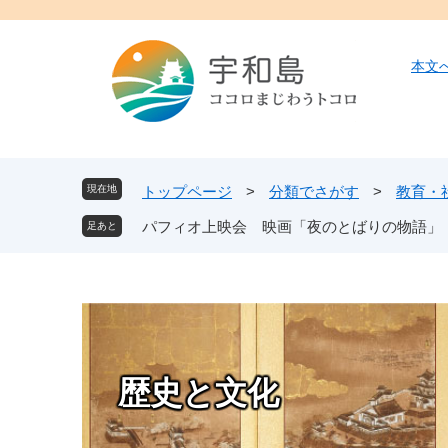
ペ
メ
ー
ニ
ジ
ュ
本文
の
ー
先
を
頭
飛
で
ば
す
し
現在地
トップページ
>
分類でさがす
>
教育・
。
て
パフィオ上映会 映画「夜のとばりの物語」
本
文
へ
歴史と文化