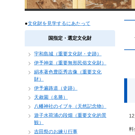
●
文化財を見学するにあたって
本
文
国指定・選定文化財
宇和島城（重要文化財・史跡）
伊予神楽（重要無形民俗文化財）
絹本著色豊臣秀吉像（重要文化
財）
伊予遍路道（史跡）
天赦園（名勝）
八幡神社のイブキ（天然記念物）
遊子水荷浦の段畑（重要文化的景
1
観）
料金
吉田祭のお練り行事