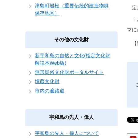
津島町岩松（重要伝統的建造物群
定員
保存地区）
「
マに
その他の文化財
【問
新宇和島の自然と文化(指定文化財
解説本Web版)
無形民俗文化財ポータルサイト
埋蔵文化財
市内の遍路道
宇和島の先人・偉人
宇和島の先人・偉人について