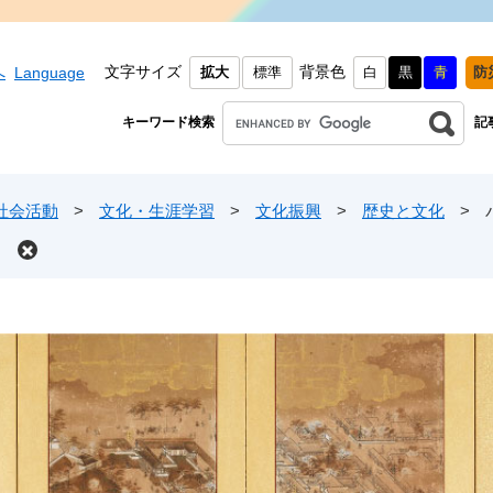
文字サイズ
背景色
へ
Language
拡大
標準
白
黒
青
防
キーワード検索
記
社会活動
>
文化・生涯学習
>
文化振興
>
歴史と文化
>