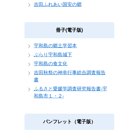
吉田ふれあい国安の郷
冊子(電子版)
宇和島の郷土学習本
ぶらり宇和島城下
宇和島の食文化
吉田秋祭の神幸行事総合調査報告
書
ふるさと愛媛学調査研究報告書-宇
和島市１・２-
パンフレット（電子版）