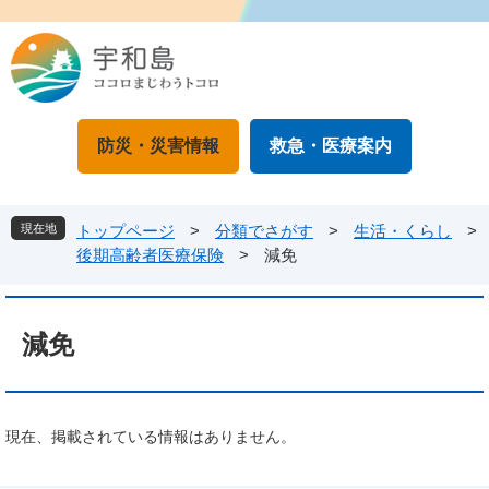
ペ
メ
ー
ニ
ジ
ュ
の
ー
先
を
頭
飛
防災・災害情報
救急・医療案内
で
ば
す
し
。
て
本
現在地
トップページ
>
分類でさがす
>
生活・くらし
>
文
後期高齢者医療保険
>
減免
へ
本
文
減免
現在、掲載されている情報はありません。