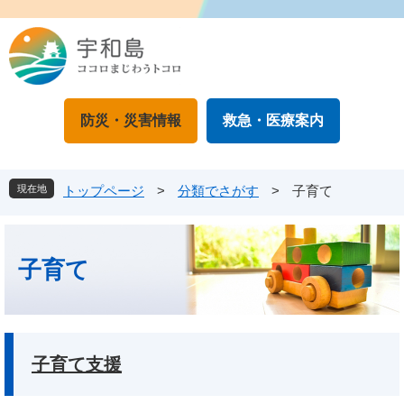
ペ
メ
ー
ニ
ジ
ュ
の
ー
先
を
頭
飛
防災・災害情報
救急・医療案内
で
ば
す
し
。
て
本
現在地
トップページ
>
分類でさがす
>
子育て
文
へ
本
文
子育て
子育て支援