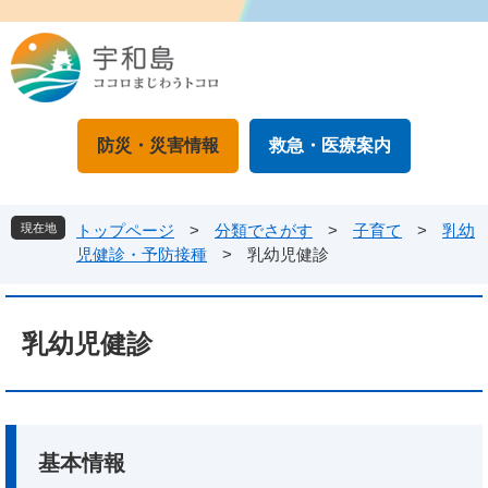
ペ
メ
ー
ニ
ジ
ュ
の
ー
先
を
頭
飛
防災・災害情報
救急・医療案内
で
ば
す
し
。
て
本
現在地
トップページ
>
分類でさがす
>
子育て
>
乳幼
文
児健診・予防接種
>
乳幼児健診
へ
本
文
乳幼児健診
基本情報