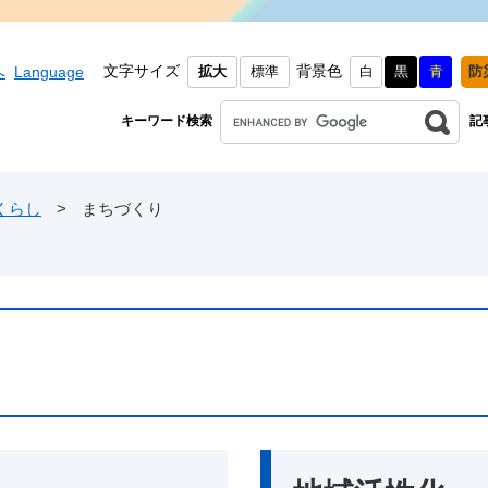
文字サイズ
背景色
へ
Language
拡大
標準
白
黒
青
防
キーワード検索
記
くらし
>
まちづくり