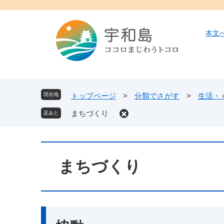
ペ
メ
ー
ニ
ジ
ュ
本文
の
ー
先
を
頭
飛
で
ば
す
し
現在地
トップページ
>
分類でさがす
>
生活・
。
て
まちづくり
本
文
へ
本
文
まちづくり