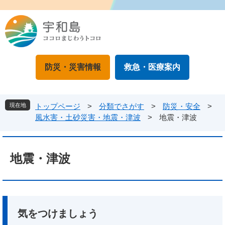
ペ
メ
ー
ニ
ジ
ュ
の
ー
先
を
頭
飛
防災・災害情報
救急・医療案内
で
ば
す
し
。
て
本
現在地
トップページ
>
分類でさがす
>
防災・安全
>
文
風水害・土砂災害・地震・津波
>
地震・津波
へ
本
文
地震・津波
気をつけましょう