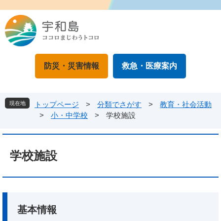
ペ
メ
ー
ニ
ジ
ュ
の
ー
先
を
頭
飛
防災・災害情報
救急・医療案内
で
ば
す
し
。
て
本
現在地
トップページ
>
分類でさがす
>
教育・社会活動
文
>
小・中学校
>
学校施設
へ
本
文
学校施設
基本情報