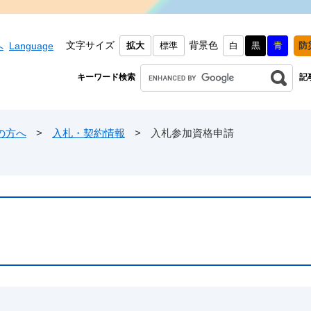
文字サイズ
背景色
へ
Language
拡大
標準
白
黒
青
防
キーワード検索
記
の方へ
>
入札・契約情報
>
入札参加資格申請