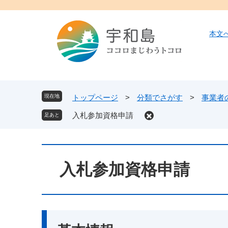
ペ
メ
ー
ニ
ジ
ュ
本文
の
ー
先
を
頭
飛
で
ば
す
し
現在地
トップページ
>
分類でさがす
>
事業者
。
て
入札参加資格申請
本
文
へ
本
文
入札参加資格申請