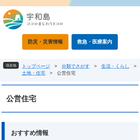
ペ
メ
ー
ニ
ジ
ュ
の
ー
先
を
頭
飛
防災・災害情報
救急・医療案内
で
ば
す
し
。
て
本
現在地
トップページ
>
分類でさがす
>
生活・くらし
>
文
土地・住宅
>
公営住宅
へ
本
文
公営住宅
おすすめ情報