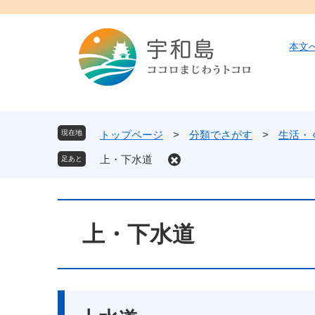
ペ
メ
ー
ニ
ジ
ュ
本文
の
ー
先
を
頭
飛
で
ば
す
し
現在地
トップページ
>
分類でさがす
>
生活・
。
て
上・下水道
本
文
へ
本
文
上・下水道