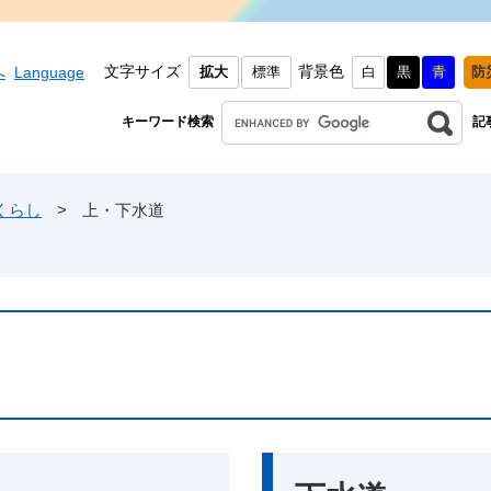
文字サイズ
背景色
へ
Language
拡大
標準
白
黒
青
防
キーワード検索
記
くらし
>
上・下水道