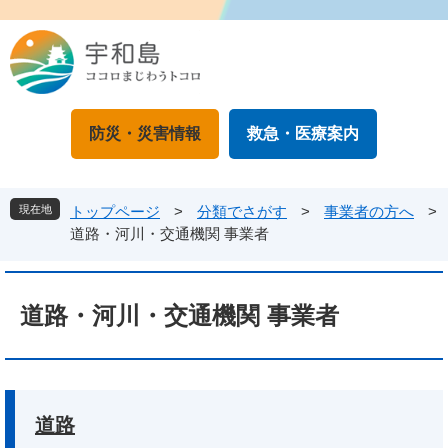
ペ
メ
ー
ニ
ジ
ュ
の
ー
先
を
頭
飛
防災・災害情報
救急・医療案内
で
ば
す
し
。
て
本
現在地
トップページ
>
分類でさがす
>
事業者の方へ
>
文
道路・河川・交通機関 事業者
へ
本
文
道路・河川・交通機関 事業者
道路