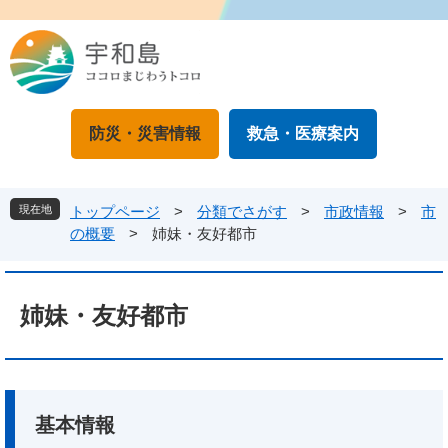
ペ
メ
ー
ニ
ジ
ュ
の
ー
先
を
頭
飛
防災・災害情報
救急・医療案内
で
ば
す
し
。
て
本
現在地
トップページ
>
分類でさがす
>
市政情報
>
市
文
の概要
>
姉妹・友好都市
へ
本
文
姉妹・友好都市
基本情報