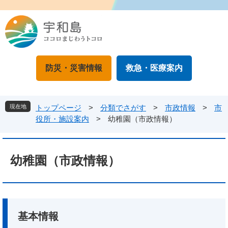
ペ
メ
ー
ニ
ジ
ュ
の
ー
先
を
頭
飛
防災・災害情報
救急・医療案内
で
ば
す
し
。
て
本
現在地
トップページ
>
分類でさがす
>
市政情報
>
市
文
役所・施設案内
>
幼稚園（市政情報）
へ
本
文
幼稚園（市政情報）
基本情報