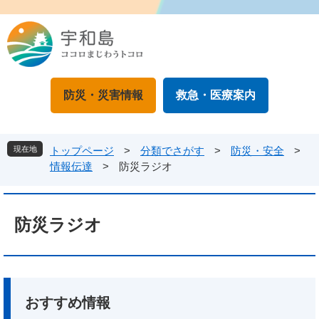
ペ
メ
ー
ニ
ジ
ュ
の
ー
先
を
頭
飛
防災・災害情報
救急・医療案内
で
ば
す
し
。
て
本
現在地
トップページ
>
分類でさがす
>
防災・安全
>
文
情報伝達
>
防災ラジオ
へ
本
文
防災ラジオ
おすすめ情報