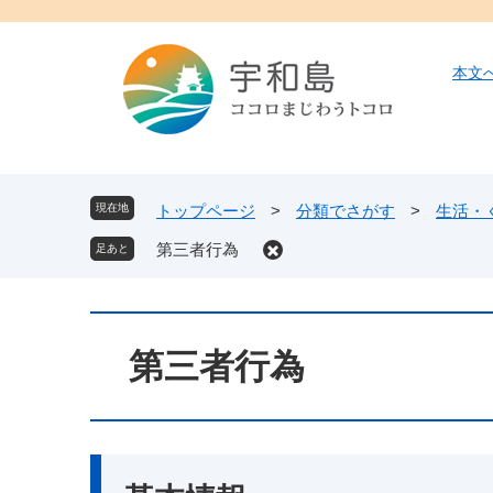
ペ
メ
ー
ニ
ジ
ュ
本文
の
ー
先
を
頭
飛
で
ば
す
し
現在地
トップページ
>
分類でさがす
>
生活・
。
て
第三者行為
本
文
へ
本
文
第三者行為