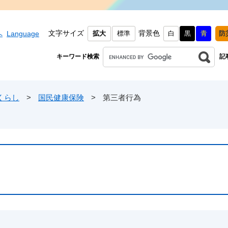
文字サイズ
背景色
へ
Language
拡大
標準
白
黒
青
防
キーワード検索
記
くらし
>
国民健康保険
>
第三者行為