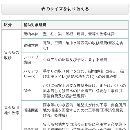
表のサイズを切り替える
区分
補助対象経費
建物本体
壁、柱、梁、屋根、建具、畳等の改修経費
電気、空調、給排水等設備の改修経費(新設を含
建物本体
む)
集会所の
シロアリ
改修
シロアリの駆除及び予防に要する経費
防除
バリアフ
手すりの取り付けを含む。(建物内部に限る。)及
リー化
び水洗トイレ(簡易水洗を含む)への改修経費
がけに保安上必要な擁壁を設け、またはがけへの
保全
流水若しくは浸水の防止措置に必要な工事費(工
事請負費及び設計監理費)
雨水等の排水設備、地盤沈がけの下等、集会所用
集会所用
機能回復
地の機能を回復するための工事費(工事請負費及
地の改修
び設計監理費)
集会所敷地内で自治会活動等に利用する必要最小
安全対策
限の範囲内において安全確保のための柵、蓋等の