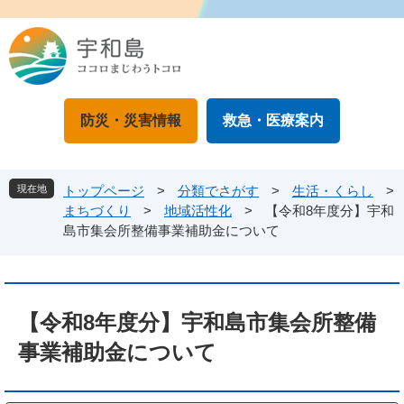
ペ
メ
ー
ニ
ジ
ュ
の
ー
先
を
頭
飛
防災・災害情報
救急・医療案内
で
ば
す
し
。
て
本
現在地
トップページ
>
分類でさがす
>
生活・くらし
>
文
まちづくり
>
地域活性化
>
【令和8年度分】宇和
へ
島市集会所整備事業補助金について
本
文
【令和8年度分】宇和島市集会所整備
事業補助金について