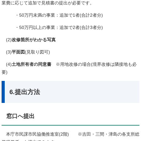
業費に応じて追加で見積書の提出が必要です。
・50万円未満の事業：追加で1者(合計2者分)
・50万円以上の事業：追加で2者(合計3者分)
(2)
改修箇所がわかる写真
(3)
平面図
(見取り図可)
(4)
土地所有者の同意書
※用地改修の場合(境界改修は隣接地も必
要)
6.提出方法
窓口へ提出
本庁市民課市民協働推進室(2階)
※吉田・三間・津島の各支所総