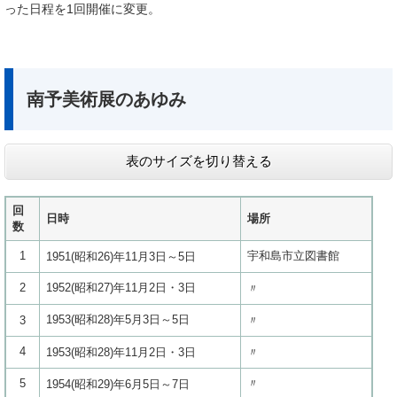
った日程を1回開催に変更。
南予美術展のあゆみ
表のサイズを切り替える
回
日時
場所
数
1
宇和島市立図書館
1951(昭和26)年11月3日～5日
2
1952(昭和27)年11月2日・3日
〃
1953(昭和28)年5月3日～5日
3
〃
4
1953(昭和28)年11月2日・3日
〃
5
〃
1954(昭和29)年6月5日～7日