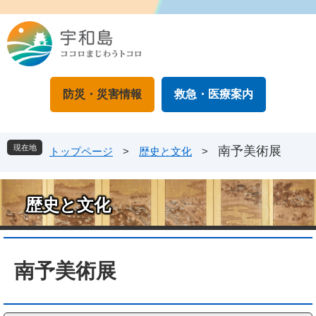
ペ
メ
ー
ニ
ジ
ュ
の
ー
先
を
頭
飛
防災・災害情報
救急・医療案内
で
ば
す
し
。
て
本
現在地
南予美術展
トップページ
>
歴史と文化
>
文
へ
歴史と文化
本
文
南予美術展