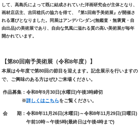
して、高島氏によって既に結成されていた洋画研究会が主体となり、
画材店店主、吉田稔氏の協力を得て、『第1回南予美術展』が開催さ
れる運びとなりました。同展はアンデパンダン(無鑑査・無褒賞・自
由出品)の美術展であり、自由な気風に溢れる質の高い美術展が毎年
開かれています。
【第80回南予美術展（令和8年度）】
本展は今年度で第80回の節目を迎えます。記念展示を行いますの
で、ご興味のある方はぜひご来場ください。
作品募集：令和8年9月30日(水曜日)午後3時締切
※
詳しくはこちら
をご覧ください。
会 期：令和8年11月26日(木曜日)～令和8年11月29日(日曜日)
午前10時～午後5時(最終日は午後4時まで)