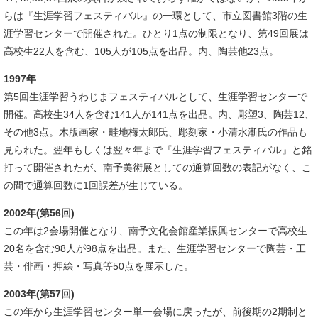
らは『生涯学習フェスティバル』の一環として、市立図書館3階の生
涯学習センターで開催された。ひとり1点の制限となり、第49回展は
高校生22人を含む、105人が105点を出品。内、陶芸他23点。
1997年
​第5回生涯学習うわじまフェスティバルとして、生涯学習センターで
開催。高校生34人を含む141人が141点を出品。内、彫塑3、陶芸12、
その他3点。木版画家・畦地梅太郎氏、彫刻家・小清水漸氏の作品も
見られた。翌年もしくは翌々年まで『生涯学習フェスティバル』と銘
打って開催されたが、南予美術展としての通算回数の表記がなく、こ
の間で通算回数に1回誤差が生じている。
2002年(第56回)
​この年は2会場開催となり、南予文化会館産業振興センターで高校生
20名を含む98人が98点を出品。また、生涯学習センターで陶芸・工
芸・俳画・押絵・写真等50点を展示した。
2003年(第57回)
​この年から生涯学習センター単一会場に戻ったが、前後期の2期制と