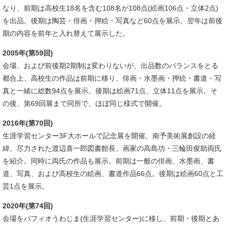
なり、前期は高校生18名を含む108名が108点(絵画106点・立体2点)
を出品。後期は陶芸・俳画・押絵・写真など60点を展示。翌年は前後
期の内容を前年と入れ替えて展示した。
2005年(第59回)
​会場、および前後期2期制は変わりないが、出品数のバランスをとる
都合上、高校生の作品は前期に移り、俳画・水墨画・押絵・書道・写
真と一緒に総数94点を展示。後期は絵画71点、立体11点を展示。そ
の後、第69回展まで同所で、ほぼ同じ様式で開催。
2016年(第70回)
生涯学習センター3F大ホールで記念展を開催。南予美術展創設の経
緯、尽力された渡辺喜一郎図書館長、画家の高島功・三輪田俊助両氏
を紹介。同時に両氏の作品も展示。前期は一般の俳画、水墨画、書
道、写真、および高校生の絵画、書道作品66点。後期は絵画60点と工
芸1点を展示。
2020年(第74回)
会場をパフィオうわじま(生涯学習センター)に移し、前期・後期とあ