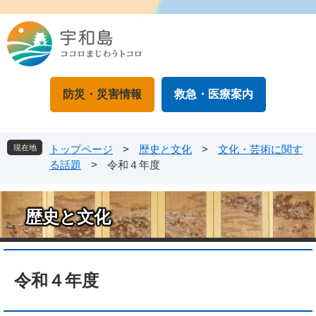
ペ
メ
ー
ニ
ジ
ュ
の
ー
先
を
頭
飛
防災・災害情報
救急・医療案内
で
ば
す
し
。
て
本
現在地
トップページ
>
歴史と文化
>
文化・芸術に関す
文
る話題
>
令和４年度
へ
歴史と文化
本
文
令和４年度