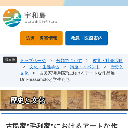
ペ
メ
ー
ニ
ジ
ュ
の
ー
先
を
頭
飛
防災・災害情報
救急・医療案内
で
ば
す
し
。
て
本
現在地
トップページ
>
分類でさがす
>
教育・社会活動
文
>
文化・生涯学習
>
講座・イベント
>
歴史と
へ
文化
>
古民家”毛利家”におけるアートな作品展
Drill-masumotoと学生たち
歴史と文化
本
文
古民家”毛利家”におけるアートな作