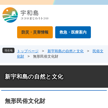
ペ
メ
ー
ニ
ジ
ュ
の
ー
先
を
頭
飛
防災・災害情報
救急・医療案内
で
ば
す
し
。
て
本
現在地
トップページ
>
新宇和島の自然と文化
>
民俗文
文
化財
>
無形民俗文化財
へ
新宇和島の自然と文化
本
文
無形民俗文化財