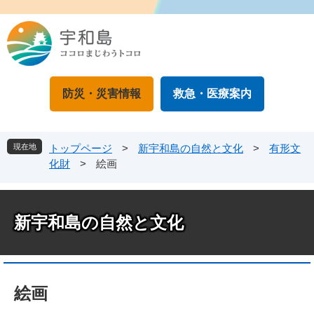
ペ
メ
ー
ニ
ジ
ュ
の
ー
先
を
頭
飛
防災・災害情報
救急・医療案内
で
ば
す
し
。
て
本
現在地
トップページ
>
新宇和島の自然と文化
>
有形文
文
化財
>
絵画
へ
新宇和島の自然と文化
本
文
絵画