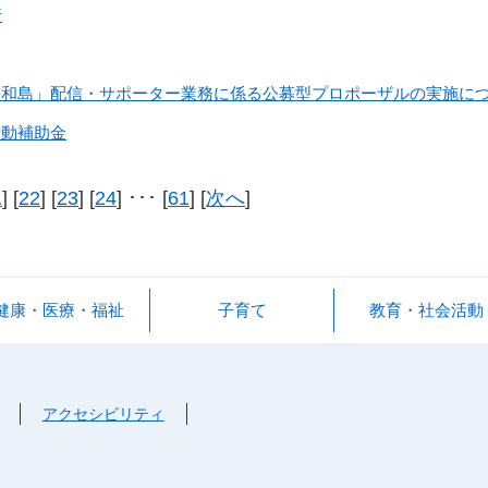
行
宇和島」配信・サポーター業務に係る公募型プロポーザルの実施に
活動補助金
1
] [
22
] [
23
] [
24
] ･･･ [
61
] [
次へ
]
健康・医療・福祉
子育て
教育・社会活動
アクセシビリティ