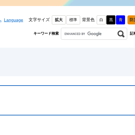
文字サイズ
背景色
へ
Language
拡大
標準
白
黒
青
防
キーワード検索
記