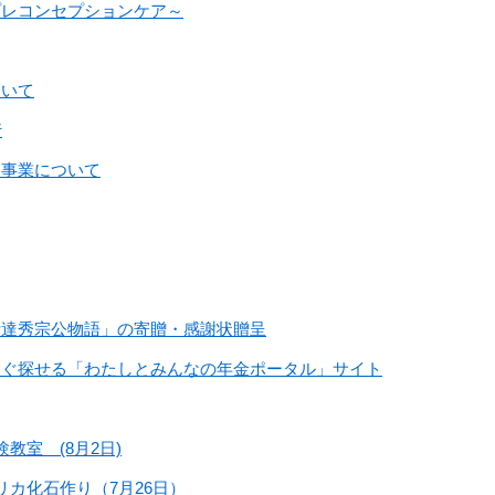
プレコンセプションケア～
ついて
行
助事業について
伊達秀宗公物語」の寄贈・感謝状贈呈
すぐ探せる「わたしとみんなの年金ポータル」サイト
教室 (8月2日)
リカ化石作り（7月26日）