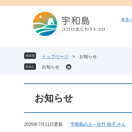
ペ
メ
ー
ニ
ジ
ュ
本文
の
ー
先
を
頭
飛
で
ば
す
し
現在地
トップページ
>
お知らせ
。
て
お知らせ
本
文
へ
本
文
お知らせ
2025年7月11日更新
宇和島の人～佐竹 祝子 さん