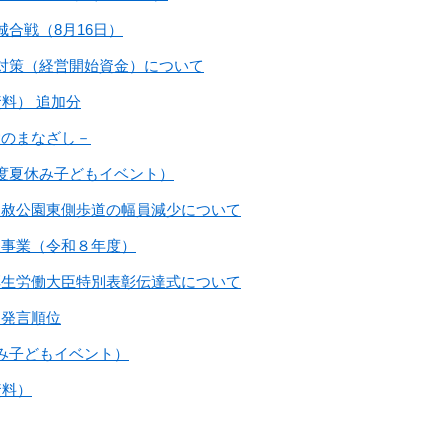
合戦（8月16日）
対策（経営開始資金）について
料） 追加分
愛のまなざし－
度夏休み子どもイベント）
天赦公園東側歩道の幅員減少について
援事業（令和８年度）
厚生労働大臣特別表彰伝達式について
問発言順位
み子どもイベント）
資料）