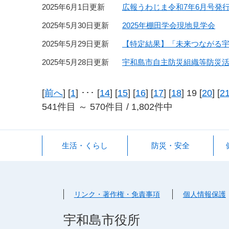
2025年6月1日更新
広報うわじま令和7年6月号発
2025年5月30日更新
2025年棚田学会現地見学会
2025年5月29日更新
【特定結果】「未来つながる
2025年5月28日更新
宇和島市自主防災組織等防災
[
前へ
] [
1
] ･･･ [
14
] [
15
] [
16
] [
17
] [
18
] 19 [
20
] [
2
541件目 ～ 570件目 / 1,802件中
生活・くらし
防災・安全
リンク・著作権・免責事項
個人情報保護
宇和島市役所