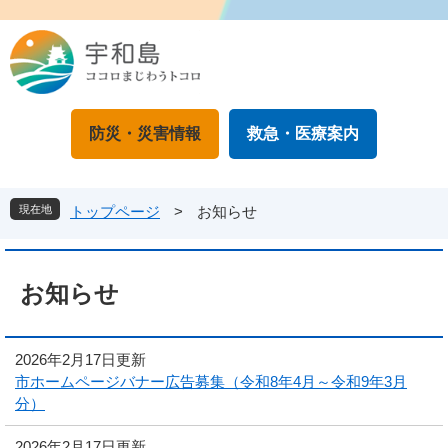
ペ
メ
ー
ニ
ジ
ュ
の
ー
先
を
頭
飛
防災・災害情報
救急・医療案内
で
ば
す
し
。
て
本
現在地
トップページ
>
お知らせ
文
へ
本
文
お知らせ
2026年2月17日更新
市ホームページバナー広告募集（令和8年4月～令和9年3月
分）
2026年2月17日更新