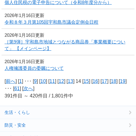
個人住民税の電子申告について（令和8年度分から）
2026年1月16日更新
令和８年３月第105回宇和島市議会定例会日程
2026年1月16日更新
［第9弾］宇和島市地域とつながる商品券「事業概要につい
て」 【メインページ】
2026年1月16日更新
人権擁護委員の委嘱について
[
前へ
] [
1
] ･･･ [
9
] [
10
] [
11
] [
12
] [
13
] 14 [
15
] [
16
] [
17
] [
18
] [
19
]
･･･ [
61
] [
次へ
]
391件目 ～ 420件目 / 1,801件中
生活・くらし
防災・安全