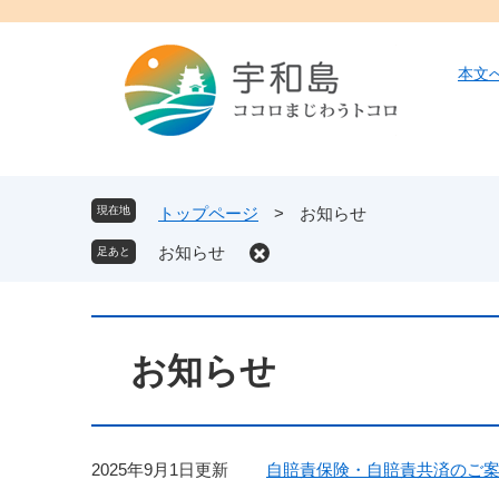
ペ
メ
ー
ニ
ジ
ュ
本文
の
ー
先
を
頭
飛
で
ば
す
し
現在地
トップページ
>
お知らせ
。
て
お知らせ
本
文
へ
本
文
お知らせ
2025年9月1日更新
自賠責保険・自賠責共済のご