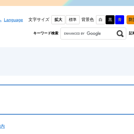
文字サイズ
背景色
へ
Language
拡大
標準
白
黒
青
防
キーワード検索
記
案内