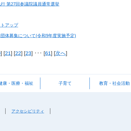
執行 第27回参議院議員通常選挙
イトアップ
団体募集について(令和9年度実施予定)
0
] [
21
] [
22
] [
23
] ･･･ [
61
] [
次へ
]
健康・医療・福祉
子育て
教育・社会活動
アクセシビリティ