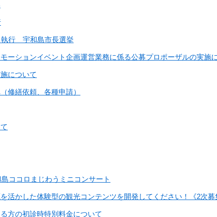
集
行
日執行 宇和島市長選挙
ロモーションイベント企画運営業務に係る公募プロポーザルの実施
実施について
へ（修繕依頼、各種申請）
いて
宇和島ココロまじわうミニコンサート
を活かした体験型の観光コンテンツを開発してください！《2次募
する方の初診時特別料金について