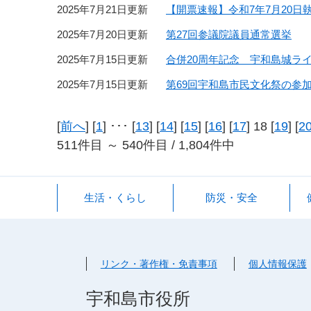
2025年7月21日更新
【開票速報】令和7年7月20日
2025年7月20日更新
第27回参議院議員通常選挙
2025年7月15日更新
合併20周年記念 宇和島城ラ
2025年7月15日更新
第69回宇和島市民文化祭の参加
[
前へ
] [
1
] ･･･ [
13
] [
14
] [
15
] [
16
] [
17
] 18 [
19
] [
2
511件目 ～ 540件目 / 1,804件中
生活・くらし
防災・安全
リンク・著作権・免責事項
個人情報保護
宇和島市役所