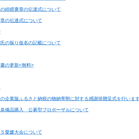
への紺綬褒章の伝達式について
褒章の伝達式について
行
旧氏の振り仮名の記載について
い
書の更新<無料>
域
らの企業版ふるさと納税の物納寄附に対する感謝状贈呈式を行いま
温泉備品購入 公募型プロポーザルについて
２５愛媛大会について