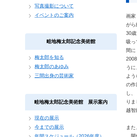
写真撮影について
イベントのご案内
画家
がら
30
畦地梅太郎記念美術館
吸っ
間に
梅太郎を知る
20
梅太郎のあゆみ
うに
三間出身の芸術家
よう
の作
し、
りま
畦地梅太郎記念美術館 展示案内
越智
現在の展示
今までの展示
また
開催
年間スケジュール（2026年度）