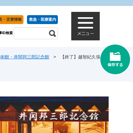
災・災害情報
救急・医療案内
事ID検索
美術館・井関邦三郎記念館
>
【終了】越智紀久張・