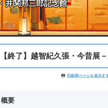
・井関邦三郎記念館
【終了】越智紀久張・今昔展－
印刷用ページを表示す
概要