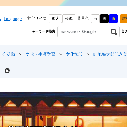
文字サイズ
背景色
へ
Language
拡大
標準
白
黒
青
防
キーワード検索
記
社会活動
>
文化・生涯学習
>
文化施設
>
畦地梅太郎記念