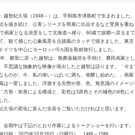
：越智紀久張（1948～）は、宇和島市津島町で生まれました
絵を描き続け、公害シリーズを県展に出品するなど受賞を重ね
歳で画家となる決意をして北海道へ移り、60歳で故郷へ戻るま
て、観て感じた心象風景を点描風のタッチで描きました。東京
ドイツを中心にヨーロッパ5カ国を取材旅行しました。
08年、郷里に戻った越智は、無農薬栽培を手掛け、農民画家と
、不思議な抽象的な映像が表出したと越智は語ります。「今ま
なものが、今、私の体いっぱいに満ち、発酵し始めた。」画家
風は一変しました。浮遊する生態や形、色。無意識のイメージ
「方形・矩形による構成と、彩色は3原色とその補色の6色にイ
した。
紀久張の変化に富んだ全容をご覧いただければと思います。
、会期中は下記のとおり作家によるトークショーを行います。
日時：2025年10月26日（日曜日） 14時～15時