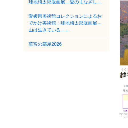
畦地梅太郎版画展－愛のまなざし－
愛媛県美術館コレクションによるお
でかけ美術館「畦地梅太郎版画展－
山は生きている－」
華宵の部屋2026