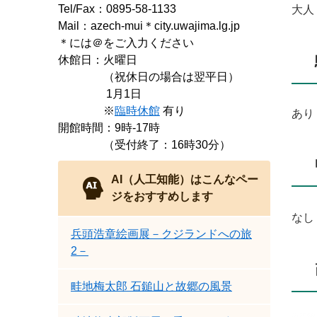
Tel/Fax：0895-58-1133
大人
Mail：azech-mui＊city.uwajima.lg.jp
​＊には＠をご入力ください
休館日：火曜日
（祝休日の場合は翌平日）
1月1日
※
臨時休館
有り
あり
開館時間：9時-17時
（受付終了：16時30分）
AI（人工知能）は
こんなペー
ジをおすすめします
なし
兵頭浩章絵画展－クジランドへの旅
2－
畦地梅太郎 石鎚山と故郷の風景