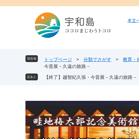
ペ
メ
ー
ニ
ジ
ュ
本文
の
ー
先
を
頭
飛
で
ば
す
し
現在地
トップページ
>
分類でさがす
>
教育・
。
て
今昔展－久遠の旅路－
本
【終了】越智紀久張・今昔展－久遠の旅路－
文
へ