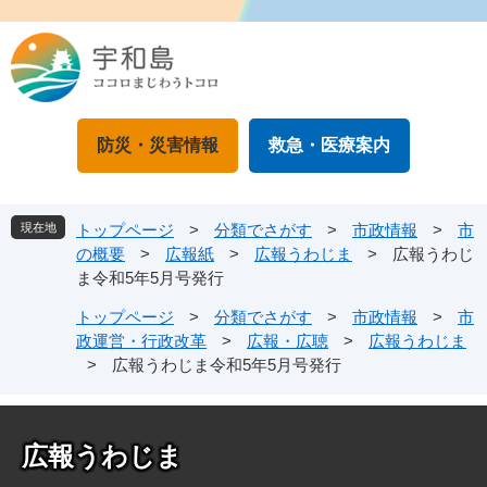
ペ
メ
ー
ニ
ジ
ュ
の
ー
先
を
頭
飛
防災・災害情報
救急・医療案内
で
ば
す
し
。
て
本
現在地
トップページ
>
分類でさがす
>
市政情報
>
市
文
の概要
>
広報紙
>
広報うわじま
>
広報うわじ
へ
ま令和5年5月号発行
トップページ
>
分類でさがす
>
市政情報
>
市
政運営・行政改革
>
広報・広聴
>
広報うわじま
>
広報うわじま令和5年5月号発行
広報うわじま