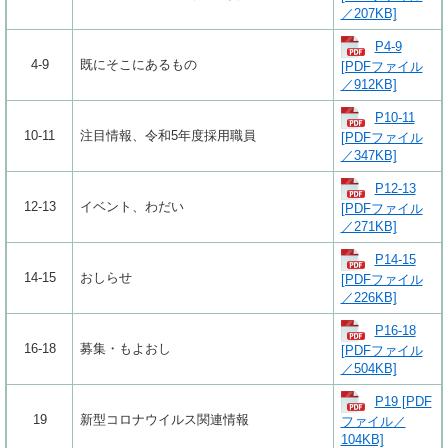
／207KB]
P4-9
4-9
既にそこにあるもの
[PDFファイル
／912KB]
P10-11
10-11
注目情報、令和5年度採用職員
[PDFファイル
／347KB]
P12-13
12-13
イベント、わだい
[PDFファイル
／271KB]
P14-15
14-15
おしらせ
[PDFファイル
／226KB]
P16-18
16-18
募集・もよおし
[PDFファイル
／504KB]
P19 [PDF
19
新型コロナウイルス関連情報
ファイル／
104KB]