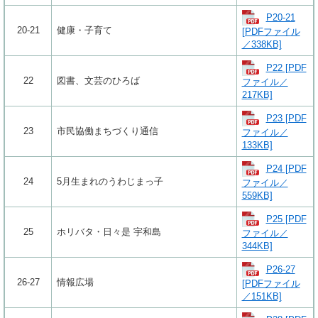
P20-21
20-21
健康・子育て
[PDFファイル
／338KB]
P22 [PDF
22
図書、文芸のひろば
ファイル／
217KB]
P23 [PDF
23
市民協働まちづくり通信
ファイル／
133KB]
P24 [PDF
24
5月生まれのうわじまっ子
ファイル／
559KB]
P25 [PDF
25
ホリバタ・日々是 宇和島
ファイル／
344KB]
P26-27
26-27
情報広場
[PDFファイル
／151KB]