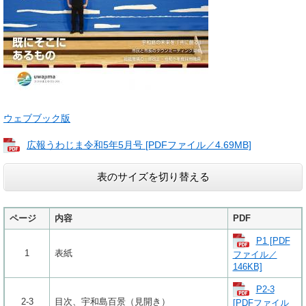
ウェブブック版
広報うわじま令和5年5月号 [PDFファイル／4.69MB]
表のサイズを切り替える
ページ
内容
PDF
P1 [PDF
1
表紙
ファイル／
146KB]
P2-3
2-3
目次、宇和島百景（見開き）
[PDFファイル