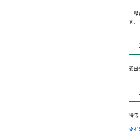
県内
真、
愛媛
特選
令和