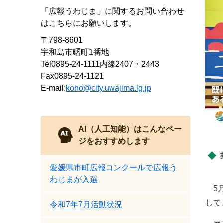
「広報うわじま」に関するお問い合わせ
はこちらにお願いします。
〒798-8601
宇和島市曙町1番地
Tel0895-24-1111内線2407・2443
Fax0895-24-1121
E-mail:
koho@city.uwajima.lg.jp
AI（人工知能）は
こんなペー
ジをおすすめします
愛媛県市町広報コンクールで広報う
わじまが入選
5月
して
令和7年7月活動状況