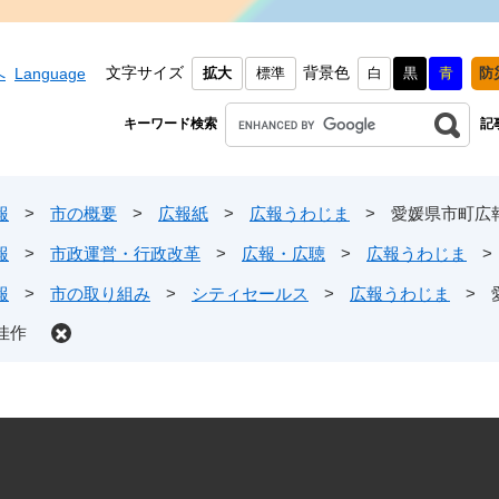
文字サイズ
背景色
へ
Language
拡大
標準
白
黒
青
防
キーワード検索
記
報
>
市の概要
>
広報紙
>
広報うわじま
>
愛媛県市町広
報
>
市政運営・行政改革
>
広報・広聴
>
広報うわじま
>
報
>
市の取り組み
>
シティセールス
>
広報うわじま
>
佳作