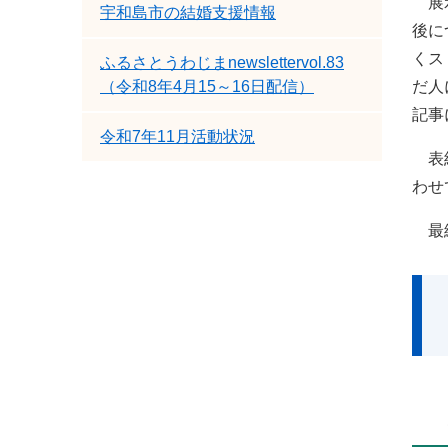
展示
宇和島市の結婚支援情報
後に
くス
ふるさとうわじまnewslettervol.83
（令和8年4月15～16日配信）
だ人
記事
令和7年11月活動状況
表紙
わせ
最終