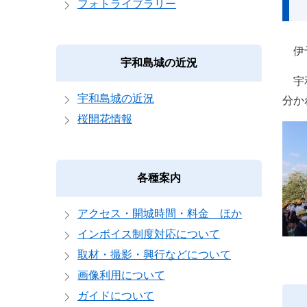
フォトライブラリー
伊予
宇和島城の近況
宇和
宇和島城の近況
分か
桜開花情報
各種案内
アクセス・開城時間・料金 ほか
インボイス制度対応について
取材・撮影・興行などについて
画像利用について
ガイドについて