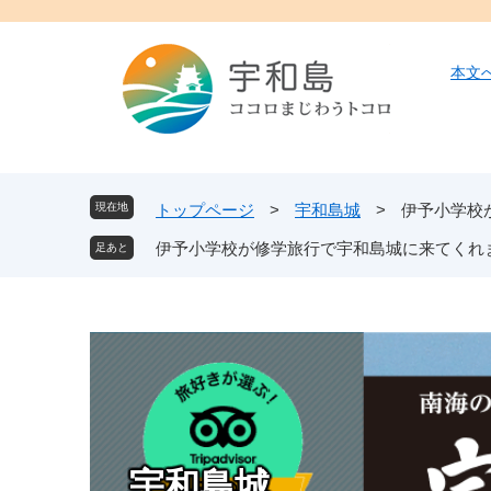
ペ
メ
ー
ニ
ジ
ュ
本文
の
ー
先
を
頭
飛
で
ば
す
し
現在地
トップページ
>
宇和島城
>
伊予小学校
。
て
伊予小学校が修学旅行で宇和島城に来てくれ
本
文
へ
宇和島城