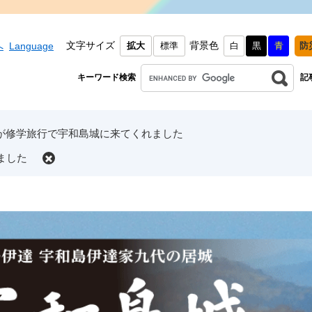
文字サイズ
背景色
へ
Language
拡大
標準
白
黒
青
防
キーワード検索
記
が修学旅行で宇和島城に来てくれました
ました