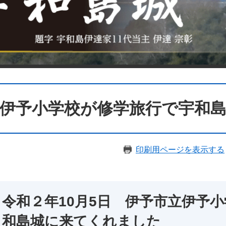
伊予小学校が修学旅行で宇和
印刷用ページを表示する
令和２年10月5日 伊予市立伊予
和島城に来てくれました