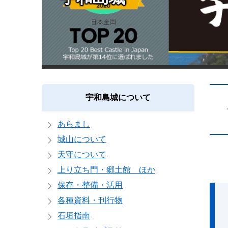
本
宇和島城について
文
あらまし
城山について
天守について
上り立ち門・郷土館 ほか
保存・整備・活用
各種資料・刊行物
石垣指南