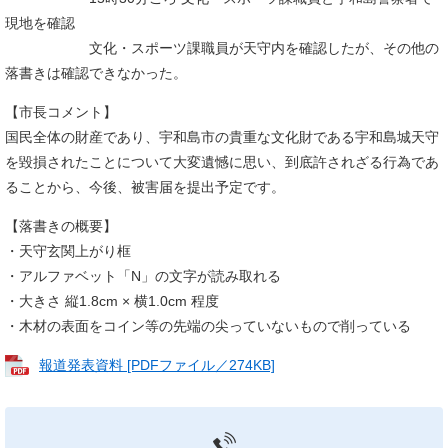
現地を確認
文化・スポーツ課職員が天守内を確認したが、その他の
落書きは確認できなかった。
【市長コメント】
国民全体の財産であり、宇和島市の貴重な文化財である宇和島城天守
を毀損されたことについて大変遺憾に思い、到底許されざる行為であ
ることから、今後、被害届を提出予定です。
【落書きの概要】
・天守玄関上がり框
・アルファベット「N」の文字が読み取れる
・大きさ 縦1.8cm × 横1.0cm 程度
・木材の表面をコイン等の先端の尖っていないもので削っている
報道発表資料 [PDFファイル／274KB]