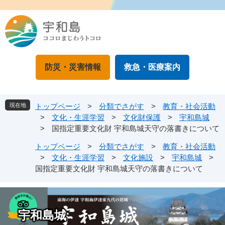
ペ
メ
ー
ニ
ジ
ュ
の
ー
先
を
頭
飛
防災・災害情報
救急・医療案内
で
ば
す
し
。
て
本
現在地
トップページ
>
分類でさがす
>
教育・社会活動
文
>
文化・生涯学習
>
文化財保護
>
宇和島城
へ
>
国指定重要文化財 宇和島城天守の落書きについて
トップページ
>
分類でさがす
>
教育・社会活動
>
文化・生涯学習
>
文化施設
>
宇和島城
>
国指定重要文化財 宇和島城天守の落書きについて
宇和島城