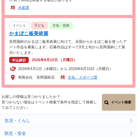
※ 終了時間は前後する場合があります
水産課
イベント
子ども
文化・芸術
かまぼこ板美術展
安岡蒲鉾のかまぼこ板美術展に向けて、全国からかまぼこ板を使ったア
ート作品を募集します。応募作品はすべて9月上旬から安岡蒲鉾にて展
示いたします。
2026年8月10日 （月曜日）
申込締切
2026年4月1日（水曜日）から 2026年8月10日（月曜日）
有限会社 安岡蒲鉾店
文化・スポーツ課
お探しの情報は見つかりましたか？
見つからない場合はイベント検索で条件を指定して検索し
イベント検索
てみてください。
生活・くらし
防災・安全