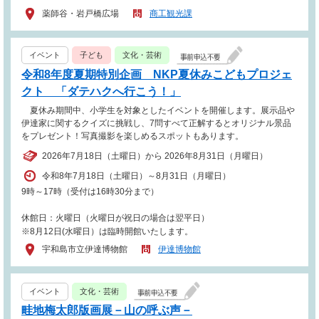
薬師谷・岩戸橋広場
商工観光課
イベント
子ども
文化・芸術
令和8年度夏期特別企画 NKP夏休みこどもプロジェ
クト 「ダテハクへ行こう！」
夏休み期間中、小学生を対象としたイベントを開催します。展示品や
伊達家に関するクイズに挑戦し、7問すべて正解するとオリジナル景品
をプレゼント！写真撮影を楽しめるスポットもあります。
2026年7月18日（土曜日）から 2026年8月31日（月曜日）
令和8年7月18日（土曜日）～8月31日（月曜日）
9時～17時（受付は16時30分まで）
休館日：火曜日（火曜日が祝日の場合は翌平日）
※8月12日(水曜日）は臨時開館いたします。
宇和島市立伊達博物館
伊達博物館
イベント
文化・芸術
畦地梅太郎版画展－山の呼ぶ声－