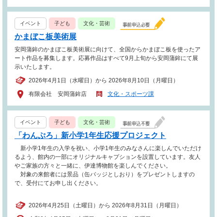
イベント
子ども
文化・芸術
かまぼこ板美術展
安岡蒲鉾のかまぼこ板美術展に向けて、全国からかまぼこ板を使ったア
ート作品を募集します。応募作品はすべて9月上旬から安岡蒲鉾にて展
示いたします。
2026年4月1日（水曜日）から 2026年8月10日（月曜日）
有限会社 安岡蒲鉾店
文化・スポーツ課
イベント
子ども
文化・芸術
「わんぷろ」新小学1年生応援プロジェクト
新小学1年生の入学を祝い、小学1年生のみなさんに楽しんでいただけ
るよう、館内の一部にオリジナルキャプションを設置しています。友人
やご家族の方々と一緒に、伊達博物館を楽しんでください。
対象の来館者には景品（缶バッジとしおり）をプレゼントしますの
で、受付にてお申し出ください。
2026年4月25日（土曜日）から 2026年8月31日（月曜日）