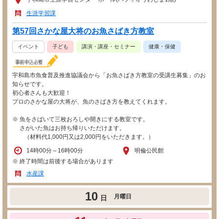
生涯学習課
第57回さかな屋大将のお魚さばき方教室
イベント
子ども
講演・講座・セミナー
健康・保健
宇和島市魚食普及推進協議会から「お魚さばき方教室の受講生募集」のお
知らせです。
初心者さんも大歓迎！
プロのさかな屋の大将が、魚のさばき方を教えてくれます。
※ 魚をさばいて三枚おろしや開きにする教室です。
さがいた魚はお持ち帰りいただけます。
（材料代1,000円又は2,000円をいただきます。）
14時00分～16時00分
明倫公民館
※ 終了時間は前後する場合があります
水産課
10
月曜日
日