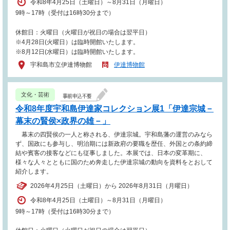
令和8年4月25日（土曜日）～8月31日（月曜日）
9時～17時（受付は16時30分まで）
休館日：火曜日（火曜日が祝日の場合は翌平日）
※4月28日(火曜日）は臨時開館いたします。
※8月12日(水曜日）は臨時開館いたします。
宇和島市立伊達博物館
伊達博物館
文化・芸術
令和8年度宇和島伊達家コレクション展1「伊達宗城－
幕末の賢侯×政界の雄－」
幕末の四賢侯の一人と称される、伊達宗城。宇和島藩の運営のみなら
ず、国政にも参与し、明治期には新政府の要職を歴任、外国との条約締
結や賓客の接客などにも従事しました。本展では、日本の変革期に、
様々な人々とともに国のため奔走した伊達宗城の動向を資料をとおして
紹介します。
2026年4月25日（土曜日）から 2026年8月31日（月曜日）
令和8年4月25日（土曜日）～8月31日（月曜日）
9時～17時（受付は16時30分まで）