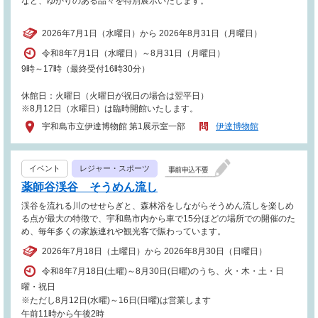
など、ゆかりのある品々を特別展示いたします。
2026年7月1日（水曜日）から 2026年8月31日（月曜日）
令和8年7月1日（水曜日）～8月31日（月曜日）
9時～17時（最終受付16時30分）
休館日：火曜日（火曜日が祝日の場合は翌平日）
※8月12日（水曜日）は臨時開館いたします。
宇和島市立伊達博物館 第1展示室一部
伊達博物館
イベント
レジャー・スポーツ
薬師谷渓谷 そうめん流し
渓谷を流れる川のせせらぎと、森林浴をしながらそうめん流しを楽しめ
る点が最大の特徴で、宇和島市内から車で15分ほどの場所での開催のた
め、毎年多くの家族連れや観光客で賑わっています。
2026年7月18日（土曜日）から 2026年8月30日（日曜日）
令和8年7月18日(土曜)～8月30日(日曜)のうち、火・木・土・日
曜・祝日
※ただし8月12日(水曜)～16日(日曜)は営業します
午前11時から午後2時