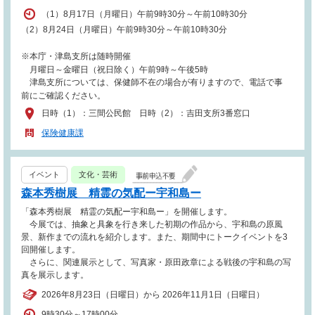
（1）8月17日（月曜日）午前9時30分～午前10時30分
（2）8月24日（月曜日）午前9時30分～午前10時30分
※本庁・津島支所は随時開催
月曜日～金曜日（祝日除く）午前9時～午後5時
津島支所については、保健師不在の場合が有りますので、電話で事
前にご確認ください。
日時（1）：三間公民館 日時（2）：吉田支所3番窓口
保険健康課
イベント
文化・芸術
森本秀樹展 精霊の気配ー宇和島ー
「森本秀樹展 精霊の気配ー宇和島ー」を開催します。
今展では、抽象と具象を行き来した初期の作品から、宇和島の原風
景、新作までの流れを紹介します。また、期間中にトークイベントを3
回開催します。
さらに、関連展示として、写真家・原田政章による戦後の宇和島の写
真を展示します。
2026年8月23日（日曜日）から 2026年11月1日（日曜日）
9時30分～17時00分