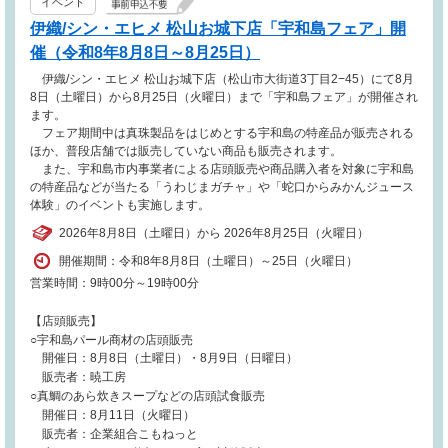
イベント
伊織/シン・エヒメ 松山お城下店「宇和島フェア」開
催（令和8年8月8日～8月25日）
伊織/シン・エヒメ 松山お城下店（松山市大街道3丁目2−45）にて8月
8日（土曜日）から8月25日（火曜日）まで「宇和島フェア」が開催され
ます。
フェア期間中は真珠製品をはじめとする宇和島の特産品が販売される
ほか、普段店舗では販売していない商品も販売されます。
また、宇和島市内事業者による店頭販売や商品購入者を対象に宇和島
の特産品などが当たる「うわじまガチャ」や「蛇口からみかんジュース
体験」のイベントも実施します。
2026年8月8日（土曜日）から 2026年8月25日（火曜日）
開催期間：令和8年8月8日（土曜日）～25日（火曜日）
営業時間：9時00分～19時00分
【店頭販売】
○宇和島パール商材の店頭販売
開催日：8月8日（土曜日）・8月9日（日曜日）
販売者：暁工房
○真鯛のあら炊きスープなどの店頭試食販売
開催日：8月11日（火曜日）
販売者：企業組合こもねっと