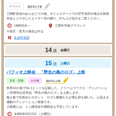
イベント
三間町音頭のねりおどりの他、やぐらステージでの空手演武や地元太鼓保
存会とコラボしたエイサー等の踊り、打ち上げ花火をご覧ください。
18時50分～
三間中学校グラウンド
※雨天・荒天の場合は中止
生涯学習課
14
金曜日
日
15
土曜日
日
パフィオ上映会 「野生の島のロズ」上映
文化・芸術
その他
世界43か国でNo.1ヒットを記録した、ドリームワークス・アニメーショ
ン30周年記念作品『野生の島のロズ』を上映します。
無人島で目覚めたロボット・ロズと動物たちが育む絆を描いた、心温まる
感動のアニメーション映画です。
上映後には、ミニ講演会や感想会も予定しています。
令和8年8月15日 （土曜日）