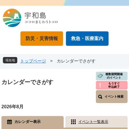
ペ
メニューを飛ばして本文へ
ー
ジ
の
先
頭
防災・災害情報
救急・医療案内
で
す
。
現在地
トップページ
>
カレンダーでさがす
本
複数期間開催
のイベント
文
カレンダーでさがす
もうすぐ
申込終了
イベント検索
2026年8月
カレンダー表示
イベント一覧表示