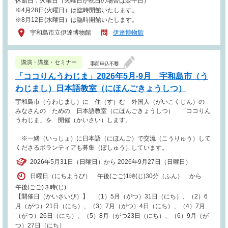
休館日：火曜日（火曜日が祝日の場合は翌平日）
※4月28日(火曜日）は臨時開館いたします。
※8月12日(水曜日）は臨時開館いたします。
宇和島市立伊達博物館
伊達博物館
講演・講座・セミナー
「ココりんうわじま」2026年5月-9月 宇和島市（う
わじまし）日本語教室（にほんごきょうしつ）
宇和島市（うわじまし）に 住（す）む 外国人（がいこくじん）の
みなさんの ための 日本語教室（にほんごきょうしつ） 「ココりん
うわじま」を 開催（かいさい）します。
※一緒（いっしょ）に日本語（にほんご）で交流（こうりゅう）して
くださるボランティアも募集（ぼしゅう）しています。
2026年5月31日（日曜日）から 2026年9月27日（日曜日）
日曜日（にちようび） 午後(ごご)1時(じ)30分（ふん） から
午後(ごご)３時(じ)
【開催日（かいさいび）】 （1）5月（がつ）31日（にち）、（2）6
月（がつ）21日（にち）、（3）7月（がつ）4日（にち）、（4）7月
（がつ）26日（にち）、（5）8月（がつ23日（にち）、（6）9月（が
つ）27日（にち）