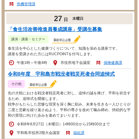
危機管理課
27
木曜日
日
「食生活改善推進員養成講座」受講生募集
講演・講座・セミナー
食生活を中心とした健康づくりについて、知識を深める講座です。
講座を受講された方にはRUCPOINTを付与します。
午後1時～午後4時
市役所地下会議室
保険健康課
令和8年度 宇和島市戦没者戦災死者合同追悼式
その他
先の大戦における戦没者戦災死者に対し、追悼の誠を捧げ、平和を祈念す
るため、追悼式を開催します。
戦争がもたらした悲惨な現実を深く胸に刻み、未来を生きる一人ひとりが
二度と悲劇を繰り返さぬよう、平和の尊さを改めて噛み締め、持続的な平
和の実現に向けた歩みを進めてまいります。
令和8年8月27日（木曜日）14時00分から15時00分まで
宇和島市役所2階大会議室
福祉課