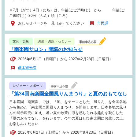
※7月（がつ）4日（にち）は、午後(ごご)5時(じ) から 午後(ご
ご)6時(じ）30分（ふん）頃（ころ）
おしらせページを 見（み）てください
市民課
文化・芸術
講演・講座・セミナー
「南楽園サロン」開講のお知らせ
2026年6月1日（月曜日）から 2027年2月28日（日曜日）
商工観光課
レジャー・スポーツ
「第34回南楽園全国風りんまつり」と夏のおもてなし
日本庭園「南楽園」では、「風」をテーマとした「風りん」を全国各地
から集めた「南楽園全国風りんまつり」を開催します。日本各地の風り
んの展示即売に加え、暑い夏の散策に涼を感じられる趣向を凝らした
「夏のおもてなし」を行います。今年の夏はぜひ南楽園にお越しの上、
お楽しみください
2026年6月27日（土曜日）から 2026年8月23日（日曜日）