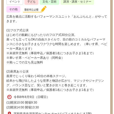
イベント
子ども
文化・芸術
講演・講座・セミナー
その他
広島を拠点に活動するパフォーマンスユニット「おんぷらんと」がやって
きます。
(1)フロア式公演
はじめての観劇にもぴったりのフロア式30分公演。
座っても立ってもOKの自由スタイルで、目の前のコミカルなパフォーマ
ンスに小さなお子さまもワクワクな時間を楽しめます。（車いす席、ベビ
ーカー席あります）
※未就学児無料（事前申込／保護者1名につきお子さま1名まで）
※車いす席・ベビーカー席あり（同料金）
※抱っこでの立ち見は無料
(2)座席あり公演
座席でじっくり味わう40分の本格ステージ。
絵本から飛び出したような世界と物語が広がり、マジックやジャグリン
グ、バランス芸など、笑いと驚きが次々と巻き起こります。
※未就学児無料（事前申込／保護者1名につきお子さま1名まで）
令和8年8月9日（日曜日）
(1)開演10:00 開場9:30
(2)開演14:00 開場13:30
宇和島市生涯学習センター ホール(パフィオうわじま1階)