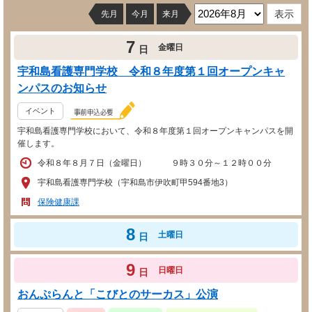
先月
今月
来月
7
金曜日
日
宇和島看護専門学校 令和８年度第１回オープンキャ
ンパスのお知らせ
イベント
宇和島看護専門学校において、令和８年度第１回オープンキャンパスを開
催します。
令和８年８月７日（金曜日） ９時３０分～１２時００分
宇和島看護専門学校（宇和島市伊吹町甲594番地3）
保険健康課
8
土曜日
日
9
日曜日
日
おんぷらんと「こびとのサーカス」公演