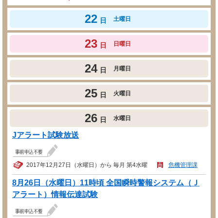
22
土曜日
日
23
日曜日
日
24
月曜日
日
25
火曜日
日
26
水曜日
日
Jアラート試験放送
2017年12月27日（水曜日）から 毎月 第4水曜
危機管理課
8月26日（水曜日）11時頃 全国瞬時警報システム（Ｊ
アラート）情報伝達試験