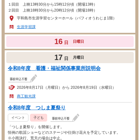
１回目 上映13時30分から15時12分頃（開場13時）
２回目 上映18時30分から20時12分頃（開場18時）
宇和島市生涯学習センターホール（パフィオうわじま1階）
生涯学習課
16
日曜日
日
17
月曜日
日
令和8年度 看護・福祉関係事業所説明会
2026年8月17日（月曜日）から 2026年8月19日（水曜日）
商工観光課
令和8年度 つしま夏祭り
イベント
子ども
「つしま夏祭り」を開催します。
恒例の歌謡ショーなどのステージや仕掛け花火を予定しています。
※小雨決行、荒天の場合は中止。