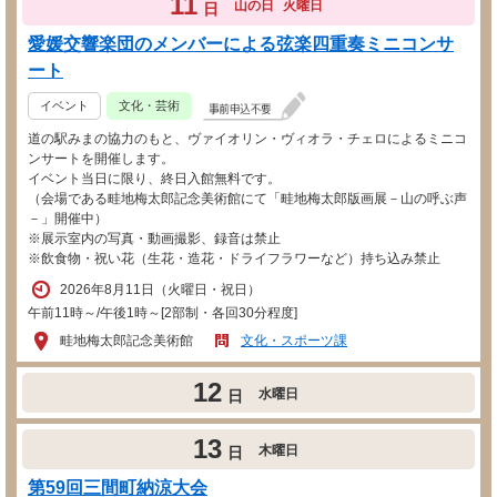
11
山の日
火曜日
日
愛媛交響楽団のメンバーによる弦楽四重奏ミニコンサ
ート
イベント
文化・芸術
道の駅みまの協力のもと、ヴァイオリン・ヴィオラ・チェロによるミニコ
ンサートを開催します。
イベント当日に限り、終日入館無料です。
（会場である畦地梅太郎記念美術館にて「畦地梅太郎版画展－山の呼ぶ声
－」開催中）
※展示室内の写真・動画撮影、録音は禁止
※飲食物・祝い花（生花・造花・ドライフラワーなど）持ち込み禁止
2026年8月11日（火曜日・祝日）
午前11時～/午後1時～[2部制・各回30分程度]
畦地梅太郎記念美術館
文化・スポーツ課
12
水曜日
日
13
木曜日
日
第59回三間町納涼大会