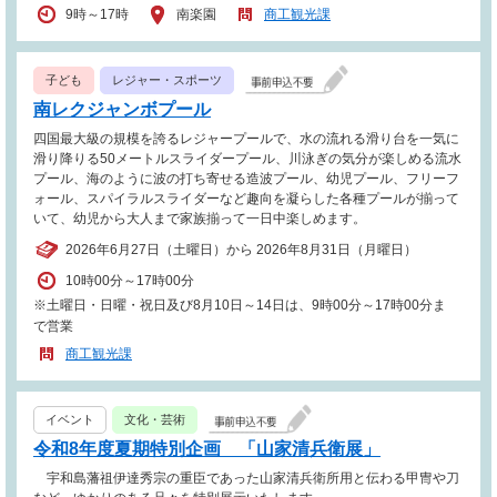
9時～17時
南楽園
商工観光課
子ども
レジャー・スポーツ
南レクジャンボプール
四国最大級の規模を誇るレジャープールで、水の流れる滑り台を一気に
滑り降りる50メートルスライダープール、川泳ぎの気分が楽しめる流水
プール、海のように波の打ち寄せる造波プール、幼児プール、フリーフ
ォール、スパイラルスライダーなど趣向を凝らした各種プールが揃って
いて、幼児から大人まで家族揃って一日中楽しめます。
2026年6月27日（土曜日）から 2026年8月31日（月曜日）
10時00分～17時00分
※土曜日・日曜・祝日及び8月10日～14日は、9時00分～17時00分ま
で営業
商工観光課
イベント
文化・芸術
令和8年度夏期特別企画 「山家清兵衛展」
宇和島藩祖伊達秀宗の重臣であった山家清兵衛所用と伝わる甲冑や刀