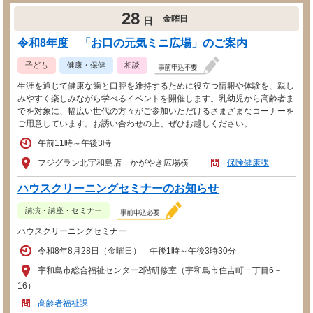
28
金曜日
日
令和8年度 「お口の元気ミニ広場」のご案内
子ども
健康・保健
相談
生涯を通じて健康な歯と口腔を維持するために役立つ情報や体験を、親し
みやすく楽しみながら学べるイベントを開催します。乳幼児から高齢者ま
でを対象に、幅広い世代の方々がご参加いただけるさまざまなコーナーを
ご用意しています。お誘い合わせの上、ぜひお越しください。
午前11時～午後3時
フジグラン北宇和島店 かがやき広場横
保険健康課
ハウスクリーニングセミナーのお知らせ
講演・講座・セミナー
ハウスクリーニングセミナー
令和8年8月28日（金曜日） 午後1時～午後3時30分
宇和島市総合福祉センター2階研修室（宇和島市住吉町一丁目6－
16）
高齢者福祉課