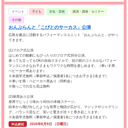
イベント
子ども
文化・芸術
講演・講座・セミナー
その他
おんぷらんと「こびとのサーカス」公演
広島を拠点に活動するパフォーマンスユニット「おんぷらんと」がやっ
てきます。
(1)フロア式公演
はじめての観劇にもぴったりのフロア式30分公演。
座っても立ってもOKの自由スタイルで、目の前のコミカルなパフォー
マンスに小さなお子さまもワクワクな時間を楽しめます。（車いす席、
ベビーカー席あります）
※未就学児無料（事前申込／保護者1名につきお子さま1名まで）
※車いす席・ベビーカー席あり（同料金）
※抱っこでの立ち見は無料
(2)座席あり公演
座席でじっくり味わう40分の本格ステージ。
絵本から飛び出したような世界と物語が広がり、マジックやジャグリン
グ、バランス芸など、笑いと驚きが次々と巻き起こります。
※未就学児無料（事前申込／保護者1名につきお子さま1名まで）
2026年8月9日 （日曜日）
申込締切