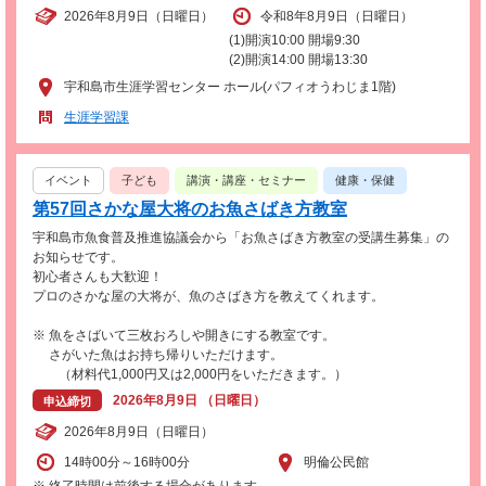
2026年8月9日（日曜日）
令和8年8月9日（日曜日）
(1)開演10:00 開場9:30
(2)開演14:00 開場13:30
宇和島市生涯学習センター ホール(パフィオうわじま1階)
生涯学習課
イベント
子ども
講演・講座・セミナー
健康・保健
第57回さかな屋大将のお魚さばき方教室
宇和島市魚食普及推進協議会から「お魚さばき方教室の受講生募集」の
お知らせです。
初心者さんも大歓迎！
プロのさかな屋の大将が、魚のさばき方を教えてくれます。
※ 魚をさばいて三枚おろしや開きにする教室です。
さがいた魚はお持ち帰りいただけます。
（材料代1,000円又は2,000円をいただきます。）
2026年8月9日 （日曜日）
申込締切
2026年8月9日（日曜日）
14時00分～16時00分
明倫公民館