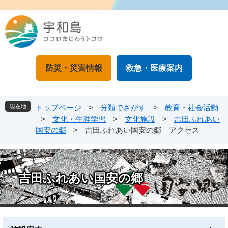
ペ
メ
ー
ニ
ジ
ュ
の
ー
先
を
頭
飛
防災・災害情報
救急・医療案内
で
ば
す
し
。
て
本
現在地
トップページ
>
分類でさがす
>
教育・社会活動
文
>
文化・生涯学習
>
文化施設
>
吉田ふれあい
へ
国安の郷
>
吉田ふれあい国安の郷 アクセス
吉田ふれあい国安の郷