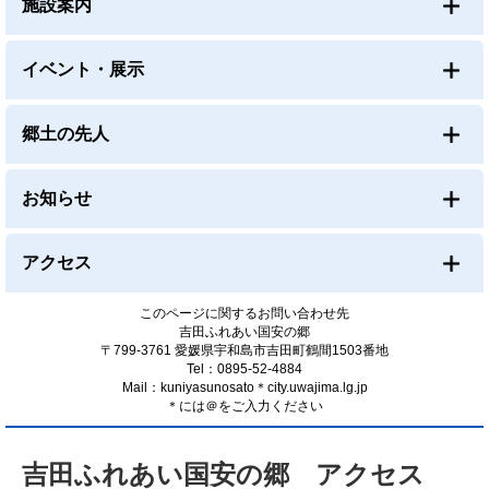
施設案内
イベント・展示
郷土の先人
お知らせ
アクセス
このページに関するお問い合わせ先
吉田ふれあい国安の郷
〒799-3761 愛媛県宇和島市吉田町鶴間1503番地
Tel：0895-52-4884
Mail：kuniyasunosato＊city.uwajima.lg.jp
＊には＠をご入力ください
本
文
吉田ふれあい国安の郷 アクセス