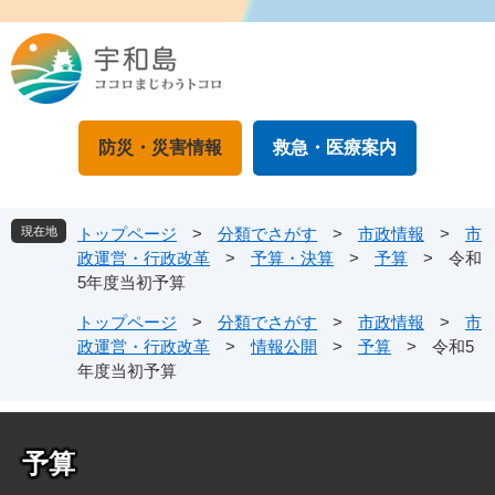
ペ
メ
ー
ニ
ジ
ュ
の
ー
先
を
頭
飛
防災・災害情報
救急・医療案内
で
ば
す
し
。
て
本
現在地
トップページ
>
分類でさがす
>
市政情報
>
市
文
政運営・行政改革
>
予算・決算
>
予算
>
令和
へ
5年度当初予算
トップページ
>
分類でさがす
>
市政情報
>
市
政運営・行政改革
>
情報公開
>
予算
>
令和5
年度当初予算
予算