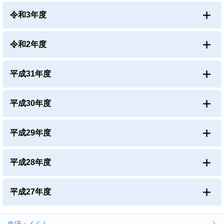
令和3年度
令和2年度
平成31年度
平成30年度
平成29年度
平成28年度
平成27年度