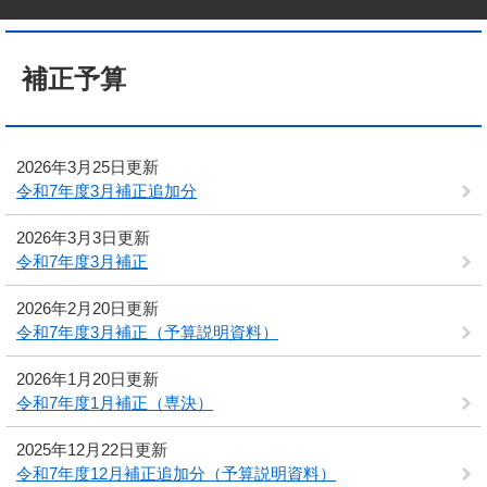
本
文
補正予算
2026年3月25日更新
令和7年度3月補正追加分
2026年3月3日更新
令和7年度3月補正
2026年2月20日更新
令和7年度3月補正（予算説明資料）
2026年1月20日更新
令和7年度1月補正（専決）
2025年12月22日更新
令和7年度12月補正追加分（予算説明資料）