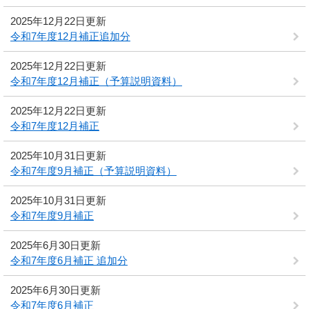
2025年12月22日更新
令和7年度12月補正追加分
2025年12月22日更新
令和7年度12月補正（予算説明資料）
2025年12月22日更新
令和7年度12月補正
2025年10月31日更新
令和7年度9月補正（予算説明資料）
2025年10月31日更新
令和7年度9月補正
2025年6月30日更新
令和7年度6月補正 追加分
2025年6月30日更新
令和7年度6月補正