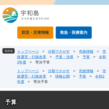
ペ
メ
ー
ニ
ジ
ュ
の
ー
先
を
頭
飛
防災・災害情報
救急・医療案内
で
ば
す
し
。
て
本
現在地
トップページ
>
分類でさがす
>
市政情報
>
市
文
政運営・行政改革
>
予算・決算
>
予算
>
令和
へ
2年度
>
専決予算
トップページ
>
分類でさがす
>
市政情報
>
市
政運営・行政改革
>
情報公開
>
予算
>
令和2
年度
>
専決予算
予算