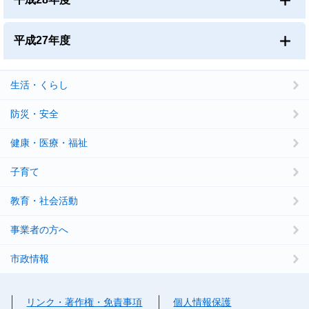
平成27年度
生活・くらし
防災・安全
健康・医療・福祉
子育て
教育・社会活動
事業者の方へ
市政情報
リンク・著作権・免責事項
個人情報保護