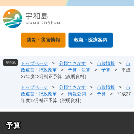
ペ
メ
ー
ニ
ジ
ュ
の
ー
先
を
頭
飛
防災・災害情報
救急・医療案内
で
ば
す
し
。
て
本
現在地
トップページ
>
分類でさがす
>
市政情報
>
市
文
政運営・行政改革
>
予算・決算
>
予算
>
平成
へ
27年度12月補正予算（説明資料）
トップページ
>
分類でさがす
>
市政情報
>
市
政運営・行政改革
>
情報公開
>
予算
>
平成27
年度12月補正予算（説明資料）
予算