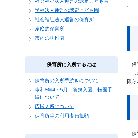
社会福祉法人運営の認定こども園
学校法人運営の認定こども園
社会福祉法人運営の保育所
家庭的保育所
市内の幼稚園
保育
保育所に入所するには
した
保育所の入所手続きについて
限ら
令和8年4・5月 新規入園・転園手
続について
広域入所について
保育所等の利用者負担額
保育