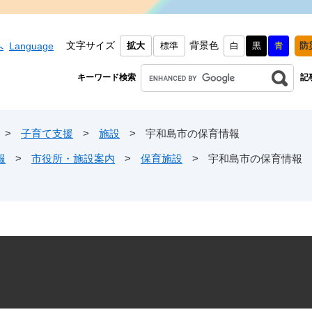
文字サイズ
背景色
へ
Language
拡大
標準
白
黒
青
防
キーワード検索
記
>
子育て支援
>
施設
>
宇和島市の保育情報
報
>
市役所・施設案内
>
保育施設
>
宇和島市の保育情報