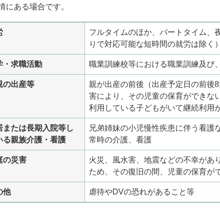
情にある場合です。
労
フルタイムのほか、パートタイム、
りで対応可能な短時間の就労は除く
学・求職活動
職業訓練校等における職業訓練及び
親の出産等
親が出産の前後（出産予定日の前後8
害により、その児童の保育ができな
利用している子どもがいて継続利用
居または長期入院等し
兄弟姉妹の小児慢性疾患に伴う看護
いる親族介護・看護
常時の介護、看護
庭の災害
火災、風水害、地震などの不幸があ
ため、その復旧の間、児童の保育が
の他
虐待やDVの恐れがあること等