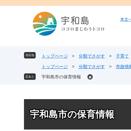
ペ
メ
ー
ニ
ジ
ュ
本文
の
ー
先
を
頭
飛
で
ば
す
し
現在地
トップページ
>
分類でさがす
>
子育て
。
て
トップページ
>
分類でさがす
>
市政情
本
文
宇和島市の保育情報
へ
宇和島市の保育情報