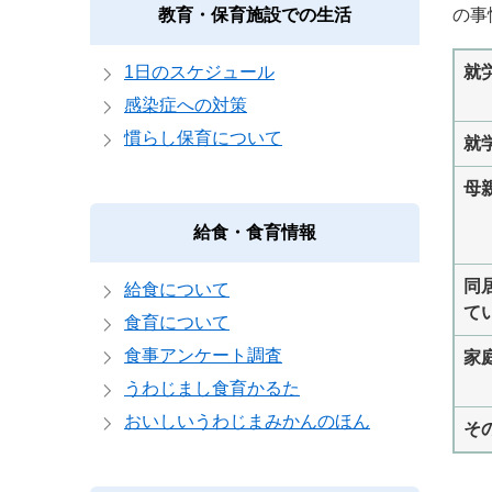
教育・保育施設での生活
の事
1日のスケジュール
就
感染症への対策
慣らし保育について
就
母
給食・食育情報
同
給食について
て
食育について
食事アンケート調査
家
うわじまし食育かるた
おいしいうわじまみかんのほん
そ