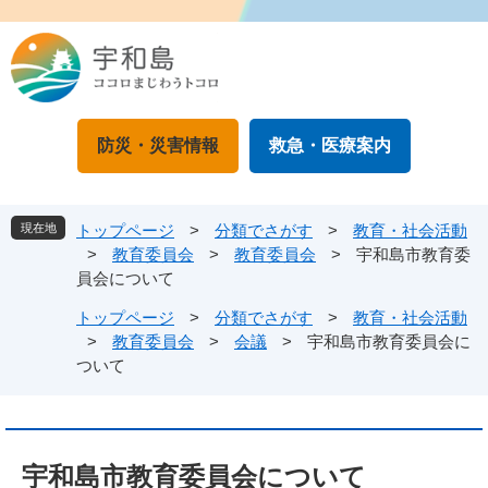
ペ
メ
ー
ニ
ジ
ュ
の
ー
先
を
頭
飛
防災・災害情報
救急・医療案内
で
ば
す
し
。
て
本
現在地
トップページ
>
分類でさがす
>
教育・社会活動
文
>
教育委員会
>
教育委員会
>
宇和島市教育委
へ
員会について
トップページ
>
分類でさがす
>
教育・社会活動
>
教育委員会
>
会議
>
宇和島市教育委員会に
ついて
本
文
宇和島市教育委員会について