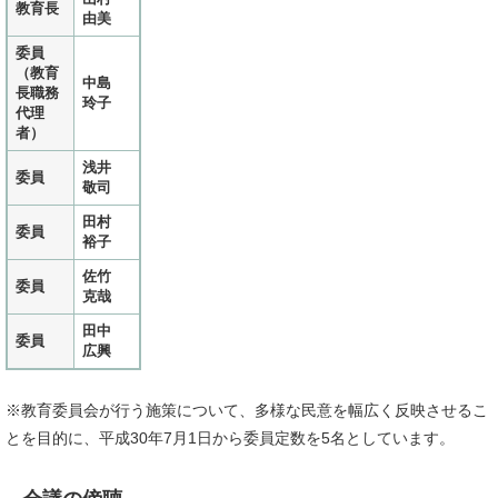
教育長
由美
委員
（教育
中島
長職務
玲子
代理
者）
浅井
委員
敬司
田村
委員
裕子
佐竹
委員
克哉
田中
委員
広興
※教育委員会が行う施策について、多様な民意を幅広く反映させるこ
とを目的に、平成30年7月1日から委員定数を5名としています。