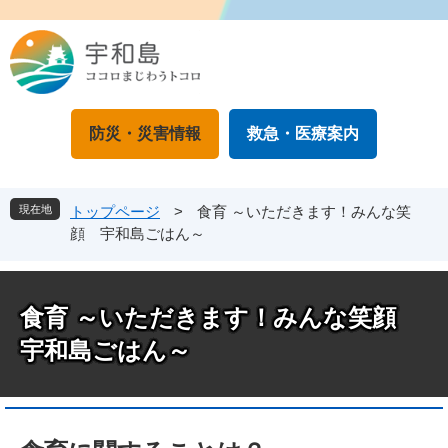
ペ
メ
ー
ニ
ジ
ュ
の
ー
先
を
頭
飛
防災・災害情報
救急・医療案内
で
ば
す
し
。
て
本
現在地
トップページ
>
食育 ～いただきます！みんな笑
文
顔 宇和島ごはん～
へ
食育 ～いただきます！みんな笑顔
宇和島ごはん～
本
文