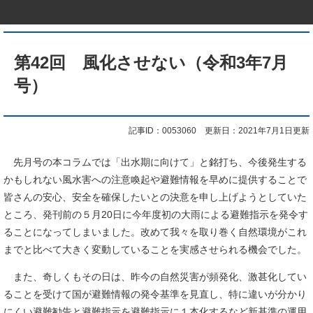
本
文
第42回 風化させない（令和3年7月
号）
記事ID：0053060
更新日：2021年7月1日更新
​先月号の本コラムでは「出水期に向けて」と銘打ち、今後発生する
かもしれない風水害への注意喚起や避難情報を早めに提供することで
皆さんの安心、安全を確保したいとの決意を申し上げようとしていた
ところ、発刊前の５月20日に今年度初の大雨による避難指示を発令す
ることになってしまいました。改めて我々を取り巻く自然環境がこれ
までと比べて大きく変動していることを実感させられる機会でした。
また、奇しくもその日は、昨今の自然災害が頻発化、激甚化してい
ることを受けて国が避難情報の発令基準を見直し、特に違いが分かり
にくい避難勧告と避難指示を避難指示に１本化するなど新基準の運用