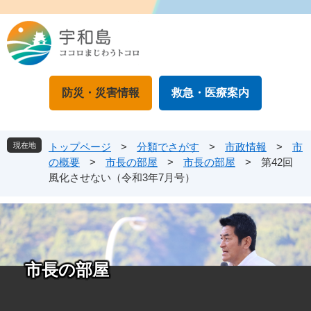
ペ
メ
ー
ニ
ジ
ュ
の
ー
先
を
頭
飛
防災・災害情報
救急・医療案内
で
ば
す
し
。
て
本
現在地
トップページ
>
分類でさがす
>
市政情報
>
市
文
の概要
>
市長の部屋
>
市長の部屋
>
第42回
へ
風化させない（令和3年7月号）
市長の部屋