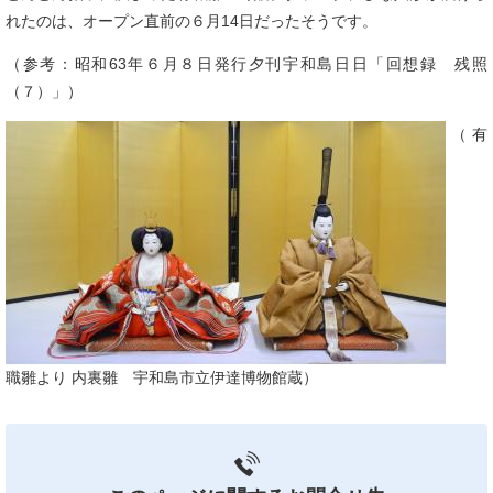
れたのは、オープン直前の６月14日だったそうです。
（参考：昭和63年６月８日発行夕刊宇和島日日「回想録 残照
（７）」）
（有
職雛より 内裏雛 宇和島市立伊達博物館蔵）