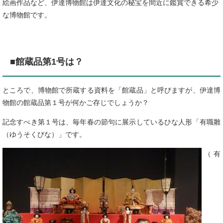
絵画作品など、伊達博物館は伊達文化の秘宝を間近に鑑賞できる希少
な博物館です。
■館蔵品第1号は？
ところで、博物館で所蔵する資料を「館蔵品」と呼びますが、伊達博
物館の館蔵品第１号が何かご存じでしょうか？
記念すべき第１号は、毎年春の節句に展示しているひな人形「有職雛
（ゆうそくびな）」です。
（有