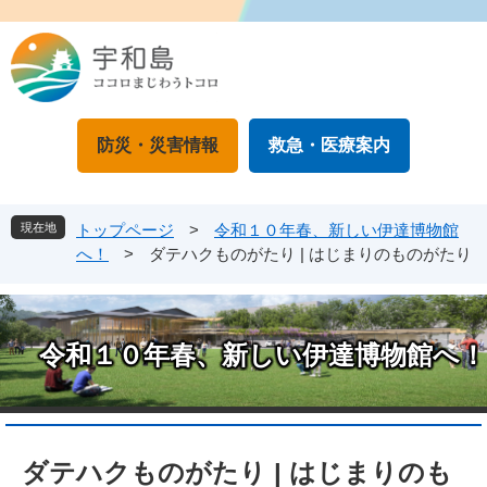
ペ
メ
ー
ニ
ジ
ュ
の
ー
先
を
頭
飛
防災・災害情報
救急・医療案内
で
ば
す
し
。
て
本
現在地
トップページ
>
令和１０年春、新しい伊達博物館
文
へ！
>
ダテハクものがたり | はじまりのものがたり
へ
令和１０年春、新しい伊達博物館へ！
本
文
ダテハクものがたり | はじまりのも