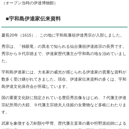
（オープン当時の伊達博物館）
■宇和島伊達家伝来資料
慶長20年（1615）、この地に宇和島藩祖伊達秀宗が入部しました。
秀宗は、「独眼竜」の異名で知られる仙台藩祖伊達政宗の長男です。
秀宗から９代宗徳まで、伊達家歴代藩主が宇和島の地を治めていまし
た。
宇和島伊達家には、大名家の威光が感じられる伊達家の貴重な資料が
数多く受け継がれてきました。現在、伊達家伝来資料の多くは、宇和
島伊達文化保存会が所蔵しています。
国の重要文化財に指定されている豊臣秀吉像をはじめ、７代藩主伊達
宗紀所用の大鎧、９代藩主宗徳夫人佳姫の女乗物など多岐にわたりま
す。
武家を象徴する刀剣類や甲冑、歴代藩主直筆の書や狩野派絵師による