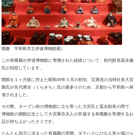
職雛 宇和島市立伊達博物館蔵）
この有職雛が伊達博物館に寄贈された経緯について、初代館長冨永徹
氏が回想しています。
開館を１ヶ月後に控えた昭和49年５月の初旬、宝酒造の当時社長大宮
隆氏が先代庫吉（くらきち）氏の墓参りのため、京都から宇和島へ帰
省されました。
その際、オープン前の博物館に立ち寄った大宮氏と冨永館長の間で、
博物館の開館記念として大宮庫吉夫人が所蔵する有職雛を寄贈するお
話が持ち上がったそうです。
とんとん拍子に決まった有職雛の寄贈。ダテハクにひな人形が届けら