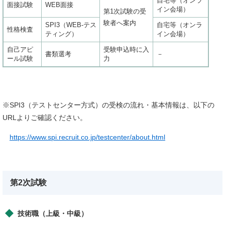
自宅等（オンラ
面接試験
WEB面接
イン会場）
第1次試験の受
験者へ案内
SPI3（WEB-テス
自宅等（オンラ
性格検査
ティング）
イン会場）
自己アピ
受験申込時に入
書類選考
－
ール試験
力
※SPI3（テストセンター方式）の受検の流れ・基本情報は、以下の
URLよりご確認ください。
​
https://www.spi.recruit.co.jp/testcenter/about.html
第2次試験
​技術職（上級・中級）