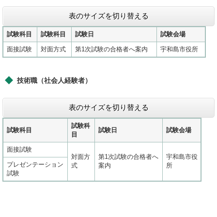
表のサイズを切り替える
試験科目
試験科目
試験日
試験会場
面接試験
対面方式
第1次試験の合格者へ案内
宇和島市役所
​技術職（社会人経験者）
表のサイズを切り替える
試験科
試験科目
試験日
試験会場
目
面接試験
対面方
第1次試験の合格者へ
宇和島市役
プレゼンテーション
式
案内
所
試験