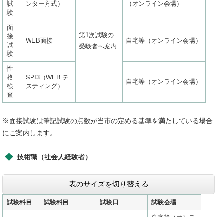
試
ンター方式）
（オンライン会場）
験
面
第1次試験の
接
WEB面接
自宅等（オンライン会場）
試
受験者へ案内
験
性
格
SPI3（WEB-テ
自宅等（オンライン会場）
検
スティング）
査
​※面接試験は筆記試験の点数が当市の定める基準を満たしている場合
にご案内します。
技術職（社会人経験者）
表のサイズを切り替える
試験科目
試験科目
試験日
試験会場