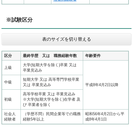
※試験区分
表のサイズを切り替える
区分
最終学歴 又は 職務経験年数
年齢要件
大学(短期大学を除く)卒業 又は
上級
卒業見込み
短期大学 又は 高等専門学校卒業
中級
又は 卒業見込み
平成8年4月2日以降
高等学校卒業 又は 卒業見込み
初級
※大学(短期大学を除く)在学者 及
び 卒業者を除く
社会人
（学歴不問）民間企業等での職務
昭和56年4月2日から平
経験者
経験5年以上
成8年4月1日