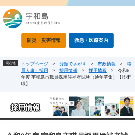
ペ
メ
ー
ニ
ジ
ュ
の
ー
先
を
頭
飛
防災・災害情報
救急・医療案内
で
ば
す
し
。
て
本
現在地
トップページ
>
分類でさがす
>
市政情報
>
職
文
員人事・採用
>
採用情報
>
採用情報
>
令和8
へ
年度 宇和島市職員採用候補者試験（通年募集）【技術
職】
採用情報
本
文