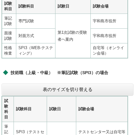
試験
試験科目
試験日
試験会場
科目
筆記
専門試験
宇和島市役所
試験
第1次試験の受験
面接
対面方式
宇和島市役所
試験
者へ案内
性格
SPI3（WEB-テステ
自宅等（オンライ
検査
ィング）
ン会場）
技術職（上級・中級） ※筆記試験（SPI3）の場合
表のサイズを切り替える
試
験
試験科目
試験日
試験会場
科
目
筆
記
SPI3（テストセ
テストセンター又は自宅等