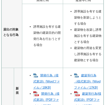
開発行為
建築等行為
誘導施設を有する建
築物を新築しようと
する場合
誘導施設を有する建
届出の対象
建築物を改築し誘導
築物の建築目的の開
となる行為
施設を有する建築物
発行為を行おうとす
とする場合
る場合
建築物の用途を変更
し誘導施設を有する
建築物とする場合
開発行為（様
建築等行為
式第18）[Wordファ
（様式第19）[Word
イル／18KB]
ファイル／17KB]
新
規
開発行為（様
建築等行為(様
式第18）[PDFファ
式第19）[PDFファ