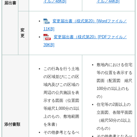
イル／48KB]
イル／44KB]
届出書
変更届出書（様式第20）[Wordファイル／
11KB]
変
更
変更届出書（様式第20）[PDFファイル／
39KB]
敷地内における住宅
この行為を行う土地
等の位置を表示する
の区域並びにこの区
図面（配置図 縮尺
域内及びこの区域の
100分の1以上のも
周辺の公共施設を表
の）
示する図面（位置図
住宅等の2面以上の
等縮尺1,000分の1以
立面図、各階平面図
上のもの、敷地範囲
（縮尺50分の1以上
添付書類
を朱書）
のもの）
その他参考となるべ
その他参考となるべ