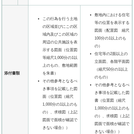
敷地内における住宅
この行為を行う土地
等の位置を表示する
の区域並びにこの区
図面（配置図 縮尺
域内及びこの区域の
100分の1以上のも
周辺の公共施設を表
の）
示する図面（位置図
住宅等の2面以上の
等縮尺1,000分の1以
立面図、各階平面図
上のもの、敷地範囲
（縮尺50分の1以上
添付書類
を朱書）
のもの）
その他参考となるべ
その他参考となるべ
き事項を記載した図
き事項を記載した図
面（位置図（縮尺
書（位置図（縮尺
1,000分の1以上のも
1,000分の1以上のも
の）、求積図（上記
の）、求積図（上記
図面で面積が確認で
図面で面積が確認で
きない場合））
きない場合））