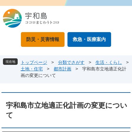
ペ
メ
ー
ニ
ジ
ュ
の
ー
先
を
頭
飛
防災・災害情報
救急・医療案内
で
ば
す
し
。
て
本
現在地
トップページ
>
分類でさがす
>
生活・くらし
>
文
土地・住宅
>
都市計画
>
宇和島市立地適正化計
へ
画の変更について
本
文
宇和島市立地適正化計画の変更につい
て