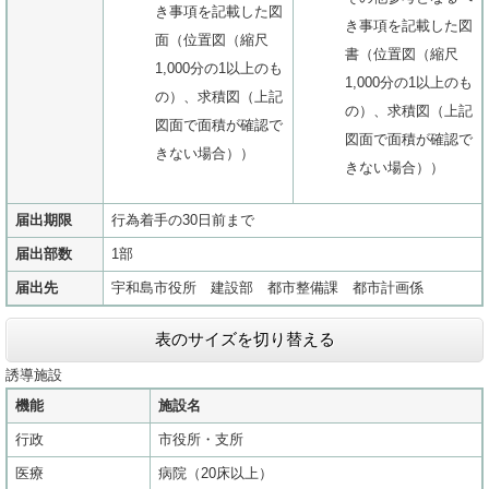
き事項を記載した図
き事項を記載した図
面（位置図（縮尺
書（位置図（縮尺
1,000分の1以上のも
1,000分の1以上のも
の）、求積図（上記
の）、求積図（上記
図面で面積が確認で
図面で面積が確認で
きない場合））
きない場合））
届出期限
行為着手の30日前まで
届出部数
1部
届出先
宇和島市役所 建設部 都市整備課 都市計画係
表のサイズを切り替える
誘導施設
機能
施設名
行政
市役所・支所
医療
病院（20床以上）