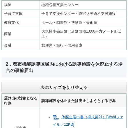
福祉
地域包括支援センター
子育て支援
子育て支援センター・障害児等通所支援施設
教育文化
ホール・図書館・博物館・美術館
大規模小売店舗（店舗面積1,000平方メートル以
商業
上）
金融
郵便局・銀行・信用金庫
2．都市機能誘導区域内における誘導施設を休廃止する場
合の事前届出
表のサイズを切り替える
届け出の対象となる
誘導施設を休止または廃止しようとする行為
行為
休廃止届出書（様式第21）[Wordファ
イル／12KB]