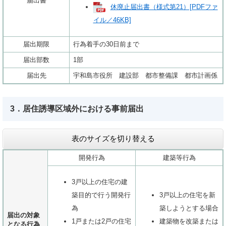
届出書
休廃止届出書（様式第21）[PDFファ
イル／46KB]
届出期限
行為着手の30日前まで
届出部数
1部
届出先
宇和島市役所 建設部 都市整備課 都市計画係
3．居住誘導区域外における事前届出
表のサイズを切り替える
開発行為
建築等行為
3戸以上の住宅の建
築目的で行う開発行
3戸以上の住宅を新
為
築しようとする場合
届出の対象
1戸または2戸の住宅
建築物を改築または
となる行為