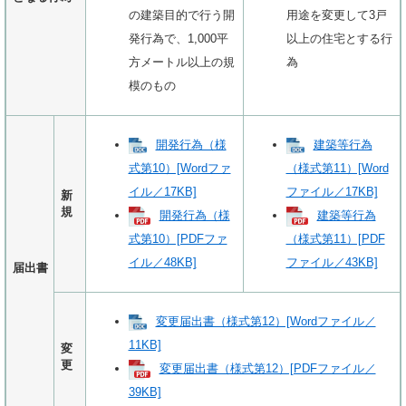
の建築目的で行う開
用途を変更して3戸
発行為で、1,000平
以上の住宅とする行
方メートル以上の規
為
模のもの
開発行為（様
建築等行為
式第10）[Wordファ
（様式第11）[Word
イル／17KB]
ファイル／17KB]
新
規
開発行為（様
建築等行為
式第10）[PDFファ
（様式第11）[PDF
イル／48KB]
ファイル／43KB]
届出書
変更届出書（様式第12）[Wordファイル／
11KB]
変
更
変更届出書（様式第12）[PDFファイル／
39KB]