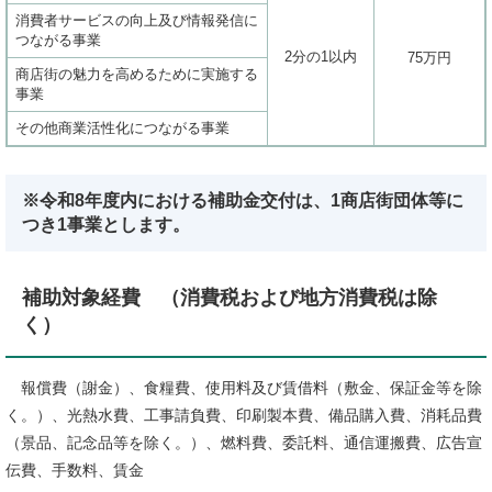
消費者サービスの向上及び情報発信に
つながる事業
2分の1以内
75万円
商店街の魅力を高めるために実施する
事業
その他商業活性化につながる事業
※令和8年度内における補助金交付は、1商店街団体等に
つき1事業とします。
補助対象経費 （消費税および地方消費税は除
く）
報償費（謝金）、食糧費、使用料及び賃借料（敷金、保証金等を除
く。）、光熱水費、工事請負費、印刷製本費、備品購入費、消耗品費
（景品、記念品等を除く。）、燃料費、委託料、通信運搬費、広告宣
伝費、手数料、賃金