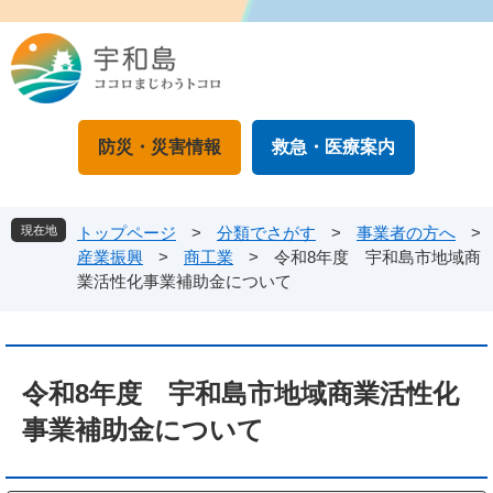
ペ
メ
ー
ニ
ジ
ュ
の
ー
先
を
頭
飛
防災・災害情報
救急・医療案内
で
ば
す
し
。
て
本
現在地
トップページ
>
分類でさがす
>
事業者の方へ
>
文
産業振興
>
商工業
>
令和8年度 宇和島市地域商
へ
業活性化事業補助金について
本
文
令和8年度 宇和島市地域商業活性化
事業補助金について