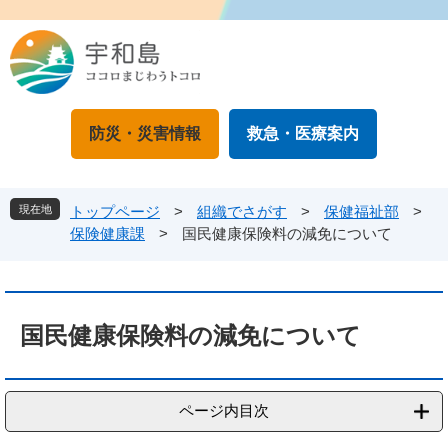
ペ
メ
ー
ニ
ジ
ュ
の
ー
先
を
頭
飛
防災・災害情報
救急・医療案内
で
ば
す
し
。
て
本
現在地
トップページ
>
組織でさがす
>
保健福祉部
>
文
保険健康課
>
国民健康保険料の減免について
へ
本
文
国民健康保険料の減免について
ページ内目次