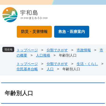
ペ
メ
ー
ニ
ジ
ュ
の
ー
先
を
頭
飛
防災・災害情報
救急・医療案内
で
ば
す
し
。
て
本
現在地
トップページ
>
分類でさがす
>
市政情報
>
市
文
の概要
>
人口推移
>
年齢別人口
へ
トップページ
>
分類でさがす
>
生活・くらし
>
住民基本台帳
>
人口
>
年齢別人口
本
文
年齢別人口