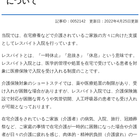
について
記事ID：0052142
更新日：2022年4月25日更新
当院では、在宅療養などで介護されているご家族の方々に向けた支援
としてレスパイト入院を行っています。
レスパイトとは、『一時休止』『息抜き』『休息』という意味です。
レスパイト入院とは、医学的管理や処置を在宅で受けている患者を対
象に医療保険で入院を受け入れる制度のことです。
介護保険対象のショートステイでは、薬や医療処置の制限があり、受
け入れが困難な場合がありますが、レスパイト入院では、介護保険施
設で対応が困難な胃ろうや気管切開、人工呼吸器の患者でも受け入れ
が可能となっております。
在宅介護をされているご家族（介護者）の病気、入院、旅行、冠婚葬
祭など、ご家庭の事情で在宅介護が一時的に困難になった場合や介護
者が日々の介護に疲れを感じ、肉体的・精神的負担（介護疲れ）の一