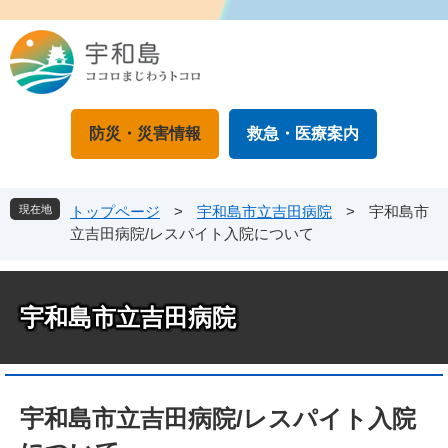
ペ
メ
ー
ニ
ジ
ュ
の
ー
先
を
頭
飛
防災・災害情報
救急・医療案内
で
ば
す
し
。
て
本
現在地
トップページ
>
宇和島市立吉田病院
>
宇和島市
文
立吉田病院/レスパイト入院について
へ
宇和島市立吉田病院
本
文
宇和島市立吉田病院/レスパイト入院