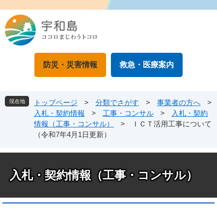
ペ
メ
ー
ニ
ジ
ュ
の
ー
先
を
頭
飛
防災・災害情報
救急・医療案内
で
ば
す
し
。
て
本
現在地
トップページ
>
分類でさがす
>
事業者の方へ
>
文
入札・契約情報
>
工事・コンサル
>
入札・契約
へ
情報（工事・コンサル）
>
ＩＣＴ活用工事について
（令和7年4月1日更新）
入札・契約情報（工事・コンサル）
本