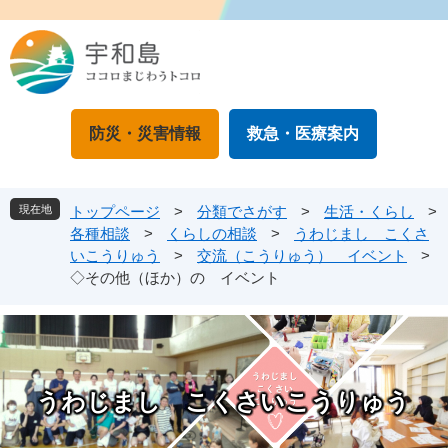
ペ
メ
ー
ニ
ジ
ュ
の
ー
先
を
頭
飛
防災・災害情報
救急・医療案内
で
ば
す
し
。
て
本
現在地
トップページ
>
分類でさがす
>
生活・くらし
>
文
各種相談
>
くらしの相談
>
うわじまし こくさ
へ
いこうりゅう
>
交流（こうりゅう） イベント
>
◇その他（ほか）の イベント
うわじまし こくさいこうりゅう