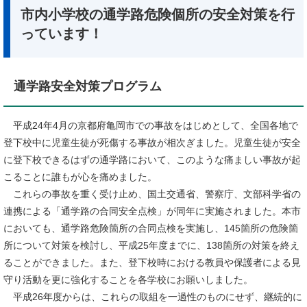
市内小学校の通学路危険個所の安全対策を行
っています！
通学路安全対策プログラム
平成24年4月の京都府亀岡市での事故をはじめとして、全国各地で
登下校中に児童生徒が死傷する事故が相次ぎました。児童生徒が安全
に登下校できるはずの通学路において、このような痛ましい事故が起
こることに誰もが心を痛めました。
これらの事故を重く受け止め、国土交通省、警察庁、文部科学省の
連携による「通学路の合同安全点検」が同年に実施されました。本市
においても、通学路危険箇所の合同点検を実施し、145箇所の危険箇
所について対策を検討し、平成25年度までに、138箇所の対策を終え
ることができました。また、登下校時における教員や保護者による見
守り活動を更に強化することを各学校にお願いしました。
平成26年度からは、これらの取組を一過性のものにせず、継続的に