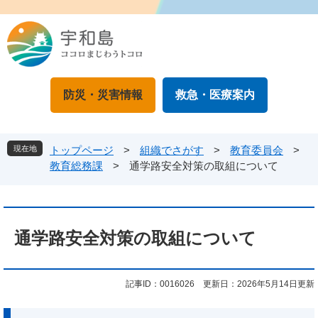
ペ
メ
ー
ニ
ジ
ュ
の
ー
先
を
頭
飛
防災・災害情報
救急・医療案内
で
ば
す
し
。
て
本
現在地
トップページ
>
組織でさがす
>
教育委員会
>
文
教育総務課
>
通学路安全対策の取組について
へ
本
文
通学路安全対策の取組について
記事ID：0016026
更新日：2026年5月14日更新